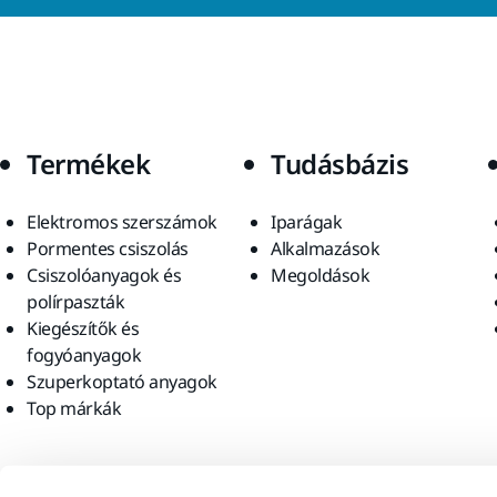
Termékek
Tudásbázis
Elektromos szerszámok
Iparágak
Pormentes csiszolás
Alkalmazások
Csiszolóanyagok és
Megoldások
polírpaszták
Kiegészítők és
fogyóanyagok
Szuperkoptató anyagok
Top márkák
Találjon meg minket