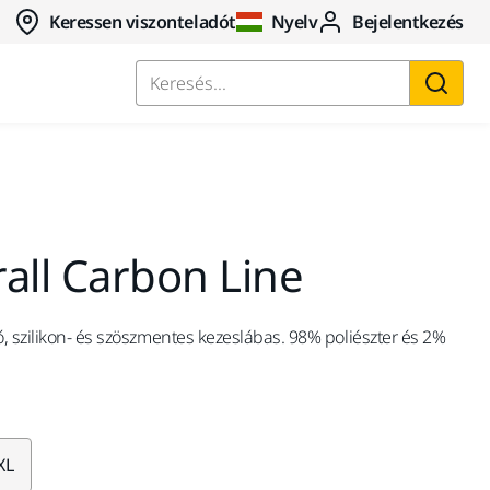
Keressen viszonteladót
Nyelv
Bejelentkezés
Keresés...
all Carbon Line
, szilikon- és szöszmentes kezeslábas. 98% poliészter és 2%
XL