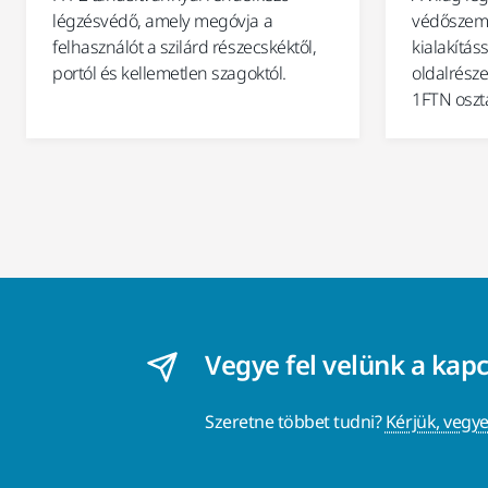
légzésvédő, amely megóvja a
védőszemü
felhasználót a szilárd részecskéktől,
kialakítás
portól és kellemetlen szagoktól.
oldalrésze
1FTN osztá
Vegye fel velünk a kap
Szeretne többet tudni?
Kérjük, vegye