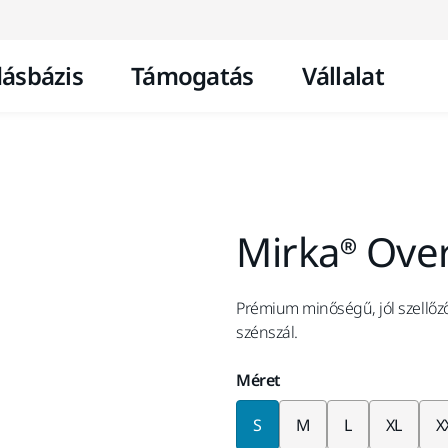
Ugrás a tartalomhoz
ásbázis
Támogatás
Vállalat
Mirka® Over
Prémium minőségű, jól szellőző
szénszál.
Méret
S
M
L
XL
X