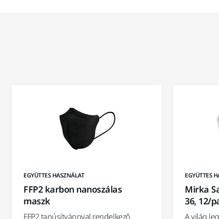
EGYÜTTES HASZNÁLAT
EGYÜTTES H
FFP2 karbon nanoszálas
Mirka Sa
maszk
36, 12/p
FFP2 tanúsítvánnyal rendelkező
A világ l