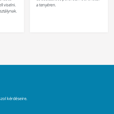
l viselni.
a tenyéren.
sztálynak.
zol kérdéseire.