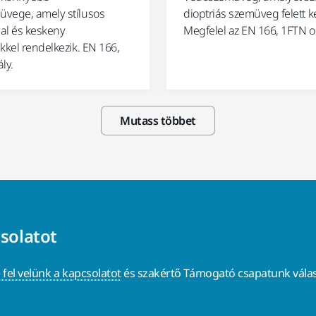
vege, amely stílusos
dioptriás szemüveg felett kel
sal és keskeny
Megfelel az EN 166, 1FTN o
kkel rendelkezik. EN 166,
ly.
Mutass többet
csolatot
 fel velünk a kapcsolatot
és szakértő Támogató csapatunk válas