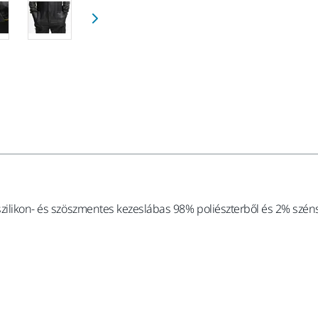
 szilikon- és szöszmentes kezeslábas 98% poliészterből és 2% szé