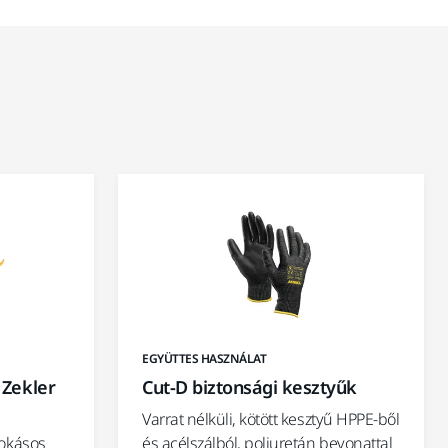
EGYÜTTES HASZNÁLAT
 Zekler
Cut-D biztonsági kesztyűk
Varrat nélküli, kötött kesztyű HPPE-ből
okásos
és acélszálból, poliuretán bevonattal