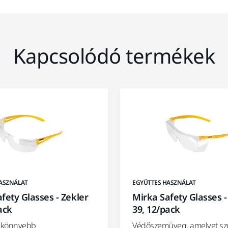
Kapcsolódó termékek
ASZNÁLAT
EGYÜTTES HASZNÁLAT
fety Glasses - Zekler
Mirka Safety Glasses -
ack
39, 12/pack
egkönnyebb
Védőszemüveg, amelyet sz