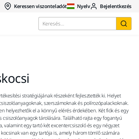
Keressen viszonteladót
Nyelv
Bejelentkezés
Keresés...
kocsi
ékesítési stratégiájának részeként fejlesztették ki. Helyet
, csiszolóanyagoknak, szerszámoknak és polírozópalackoknak.
ten helyezhetők el a könnyű elérés érdekében. Két fiók és egy
s csiszolóanyagok tárolására. Található rajta egy fogantyú
 valamint egy tartó két excentercsiszoló és egy négyzet
 kocsinak van egy tartója is, amely három tömlő számára