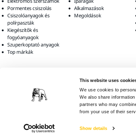
Elektromos szerszámok
Iparágak
Pormentes csiszolás
Alkalmazások
Csiszolóanyagok és
Megoldások
polírpaszták
Kiegészítők és
fogyóanyagok
Szuperkoptató anyagok
Top márkák
Találjon meg minket
This website uses cookie
We use cookies to personal
We also share information 
partners who may combine i
from your use of their serv
Mirka Ltd, 2026
Show details
Úgy gondoljuk, hogy Ön a következő országban tartózkodik: United St