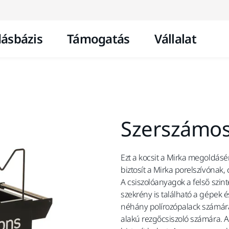
Ugrás a tartalomhoz
ásbázis
Támogatás
Vállalat
Szerszámos
Ezt a kocsit a Mirka megoldásért
biztosít a Mirka porelszívónak
A csiszolóanyagok a felső szin
szekrény is található a gépek é
néhány polírozópalack számára,
alakú rezgőcsiszoló számára. A