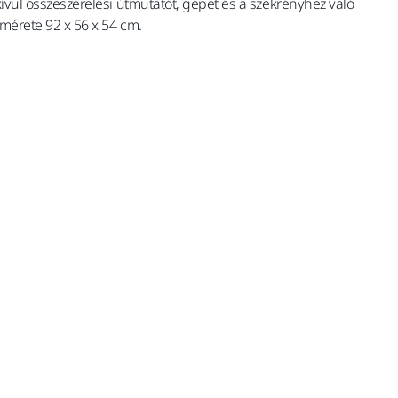
kívül összeszerelési útmutatót, gépet és a szekrényhez való
mérete 92 x 56 x 54 cm.