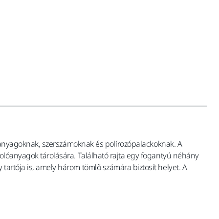
zolóanyagoknak, szerszámoknak és polírozópalackoknak. A
szolóanyagok tárolására. Található rajta egy fogantyú néhány
tartója is, amely három tömlő számára biztosít helyet. A