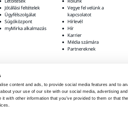
Letöltések
Rólunk
Jótállási feltételek
Vegye fel velünk a
Ügyfélszolgálat
kapcsolatot
Súgóközpont
Hírlevél
myMirka alkalmazás
Hír
Karrier
Média számára
Partnereknek
s
ise content and ads, to provide social media features and to anal
about your use of our site with our social media, advertising and
t with other information that you’ve provided to them or that the
ices.
ates. Szeretné felkeresni a helyi weboldalt?
United States
Englis