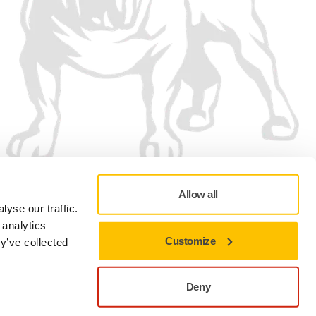
Allow all
yse our traffic.
 analytics
Customize
y’ve collected
Adatvédelmi szabályzat
Felhasználási feltételek
Cookie-beállítások
Deny
A jelenlegi webhelyen maradáshoz zárja be
h