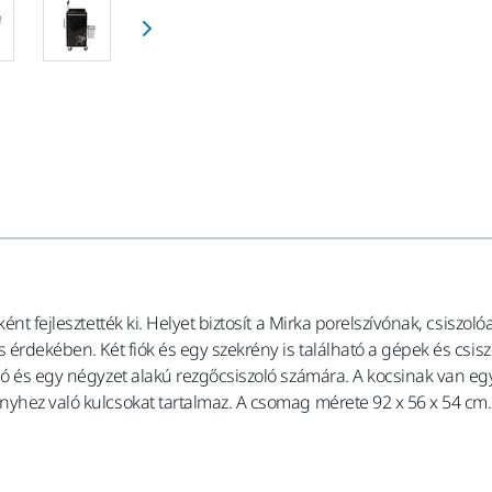
ként fejlesztették ki. Helyet biztosít a Mirka porelszívónak, csis
s érdekében. Két fiók és egy szekrény is található a gépek és csi
ló és egy négyzet alakú rezgőcsiszoló számára. A kocsinak van egy 
nyhez való kulcsokat tartalmaz. A csomag mérete 92 x 56 x 54 cm.