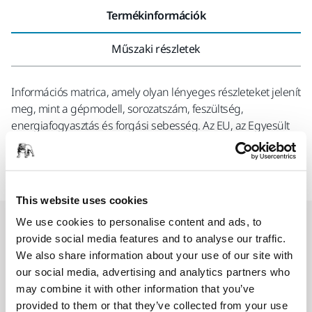
Termékinformációk
Műszaki részletek
Információs matrica, amely olyan lényeges részleteket jelenít
meg, mint a gépmodell, sorozatszám, feszültség,
energiafogyasztás és forgási sebesség. Az EU, az Egyesült
Királyság, Kína és Ausztrália/Új-Zéland régióira szabva.
DEROS RS 100-120 V számára.
This website uses cookies
We use cookies to personalise content and ads, to
Kapcsolódó termékek
provide social media features and to analyse our traffic.
We also share information about your use of our site with
our social media, advertising and analytics partners who
KOMPATIBILIS A KÖVETKEZŐKKEL
may combine it with other information that you’ve
Mirka® DEROS RS 600 EU Ø 150 mm
provided to them or that they’ve collected from your use