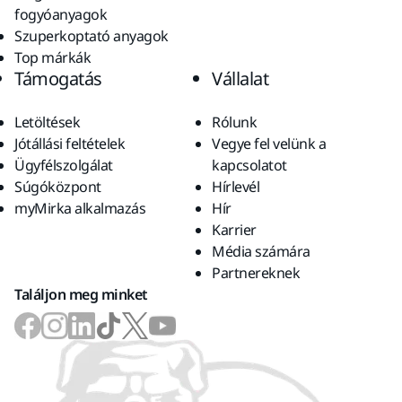
fogyóanyagok
Szuperkoptató anyagok
Top márkák
Támogatás
Vállalat
Letöltések
Rólunk
Jótállási feltételek
Vegye fel velünk a
Ügyfélszolgálat
kapcsolatot
Súgóközpont
Hírlevél
myMirka alkalmazás
Hír
Karrier
Média számára
Partnereknek
Találjon meg minket