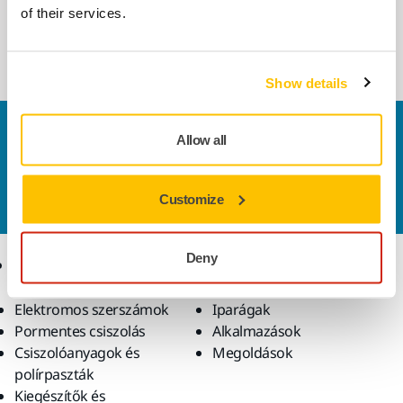
Ergonomikus forgócsiszoló nagy
of their services.
igénybevételű alkalmazásokhoz és általános
célú csiszoláshoz.
Show details
Vegye fel velünk a kapcsolatot
Allow all
Szeretne többet tudni?
Kérjük, vegye fel velünk a
kapcsolatot
és szakértő Támogató csapatunk
Customize
válaszol kérdéseire.
Deny
Termékek
Tudásbázis
Elektromos szerszámok
Iparágak
Pormentes csiszolás
Alkalmazások
Csiszolóanyagok és
Megoldások
polírpaszták
Kiegészítők és