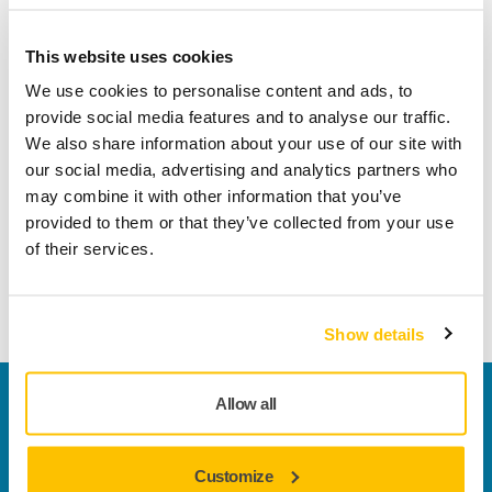
ECOMMERCE, SPEDIZIONE E CONSEGNA
Quanto tempo ci vorrà per la consegna del
This website uses cookies
mio ordine?
We use cookies to personalise content and ads, to
Per i pacchi, il tempo di consegna stimato è
provide social media features and to analyse our traffic.
compreso tra 48h-72h a seconda della destinazione,
We also share information about your use of our site with
e per i pallet tra 3 e 5 giorni, a partire dalla data e
our social media, advertising and analytics partners who
dall'ora della conferma dell'ordine. Il tempo di
may combine it with other information that you’ve
consegna stimato è fornito solo a titolo indicativo.
provided to them or that they’ve collected from your use
Qualsiasi ritardo nella consegna non darà luog
of their services.
Mostra di più
Show details
Contattaci
Allow all
Vuoi saperne di più?
Contattaci
e il nostro team di
esperti risponderà al più presto alle tue domande.
Customize