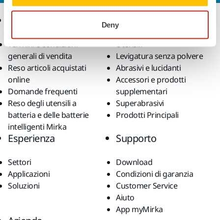
Ecommerce
Prodotti
Deny
Termini e condizioni
Utensili
generali di vendita
Levigatura senza polvere
Reso articoli acquistati
Abrasivi e lucidanti
online
Accessori e prodotti
Domande frequenti
supplementari
Reso degli utensili a
Superabrasivi
batteria e delle batterie
Prodotti Principali
intelligenti Mirka
Esperienza
Supporto
Settori
Download
Applicazioni
Condizioni di garanzia
Soluzioni
Customer Service
Aiuto
App myMirka