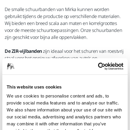
De smalle schuurbanden van Mirka kunnen worden
gebruikt tijdens de productie op verschillende materialen.
Wij bieden een breed scala aan maten en korrelgroottes
voor de meeste schuurtoepassingen. Onze schuurbanden
zijn geschikt voor bijna alle oppervlakken.
De ZIR-vijlbanden
zijn ideaal voor het schuren van roestvrij
staal voor het opnieuw afwerken van auto's en
metaalbewerking. De zirkoniumoxidekorrels bieden een
hoge verwijderingssnelheid, goede oppervlakteafwerking
en lange levensduur van het schuurmateriaal.
This website uses cookies
De CER-vijlbanden
staan bekend om hun keramische
We use cookies to personalise content and ads, to
korrels en hebben een donkerrode kleur. CER-banden zijn
provide social media features and to analyse our traffic.
ideaal voor zware schuurtoepassingen en voor het opnieuw
We also share information about your use of our site with
afwerken van auto's en metaalbewerking. De zelfslijpende
our social media, advertising and analytics partners who
keramische korrels bieden een hoge verwijderingssnelheid
may combine it with other information that you’ve
bij lage en gemiddelde druk, gecombineerd met een lange