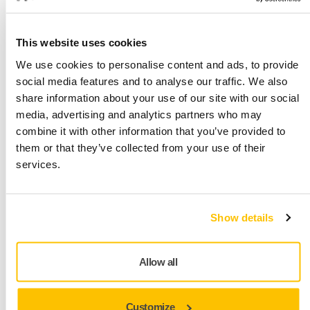
Kauhavan puutyö
This website uses cookies
We use cookies to personalise content and ads, to provide
social media features and to analyse our traffic. We also
Redefinirea inovației în finisarea suprafețelor
Vă prezentăm următoarea generație de scule
share information about your use of our site with our social
electrice Mirka®
media, advertising and analytics partners who may
combine it with other information that you’ve provided to
them or that they’ve collected from your use of their
services.
Show details
Allow all
Customize