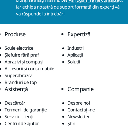
Doriți să aflați mai multe?
Vă rugăm să ne contactați
,
iar echipa noastră de suport formată din experți vă
va răspunde la întrebări.
Produse
Expertiză
Scule electrice
Industrii
Șlefuire fără praf
Aplicații
Abrazivi și compuși
Soluții
Accesorii și consumabile
Superabrazivi
Branduri de top
Asistență
Companie
Descărcări
Despre noi
Termenii de garanție
Contactaţi-ne
Serviciu clienți
Newsletter
Centrul de ajutor
Știri