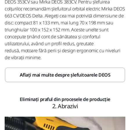
DEOS 353CV sau Mirka DEOS 383CV. Pentru șlefuirea
colțurilor, recomandăm șlefuitorul orbital electric Mirka DEOS
663 CV/DEOS Delta. Alegeți cea mai potrivită dimensiune de
disc: compact 81 x 133 mm, mai lung 70 x 198 mm sau
triunghiular 100 x 152 x 152 mm. Aceste unelte sunt
concepute ținând cont de sănătatea și confortul
utilizatorului, având un profil redus, greutate
redusă, motoare fără perii și design ergonomic cu niveluri
de vibrații minime.
Aflați mai multe despre șlefuitoarele DEOS
Eliminați praful din procesele de producție
2. Abrazivi