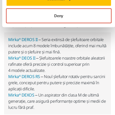
Sculele electrice premiate Mirka® au intrat într-o nouă eră.
Gama este acum și mai puternică cu tehnologie avansată,
Deny
performanță îmbunătățită și design orientat spre utilizator.
Faceți cunoștință cu vedetele noii generații.
Mirka® DEROS II
– Seria extinsă de șlefuitoare orbitale
include acum 8 modele îmbunătățite, oferind mai multă
putere și o șlefuire și mai fină.
Mirka® DEOS II
– Șlefuitoarele noastre orbitale aleatorii
rafinate oferă precizie și control superioar prin
4 modele actualizate.
Mirka® DEROS RS
– Noul șlefuitor rotativ pentru sarcini
grele, conceput pentru putere și precizie maximă în
aplicații dificile.
Mirka® DEXOS
– Un aspirator din clasa M de ultimă
generație, care asigură performanțe optime și medii de
lucru fără praf.