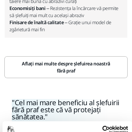
tăiere mai bună cu abrazivi curați
Economisiți bani
– Rezistența la încărcare vă permite
să șlefuiți mai mult cu același abraziv
Finisare de înaltă calitate
– Grație unui model de
zgârietură mai fin
Aflați mai multe despre șlefuirea noastră
fără praf
Cel mai mare beneficiu al șlefuirii
fără praf este că vă protejați
sănătatea.
Mikko Ylihärsilä