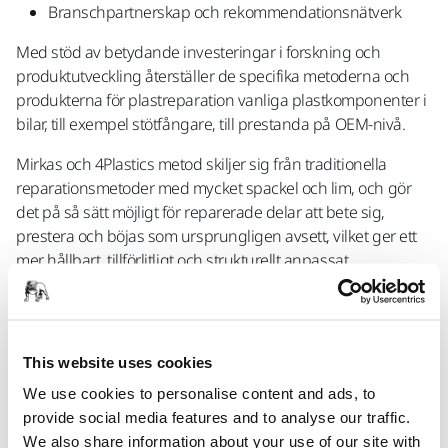
Branschpartnerskap och rekommendationsnätverk
Med stöd av betydande investeringar i forskning och
produktutveckling återställer de specifika metoderna och
produkterna för plastreparation vanliga plastkomponenter i
bilar, till exempel stötfångare, till prestanda på OEM-nivå.
Mirkas och 4Plastics metod skiljer sig från traditionella
reparationsmetoder med mycket spackel och lim, och gör
det på så sätt möjligt för reparerade delar att bete sig,
prestera och böjas som ursprungligen avsett, vilket ger ett
mer hållbart, tillförlitligt och strukturellt anpassat
reparationsresultat.
Utnyttja det fulla värdet av plastreparationer
När plastreparationer utförs på rätt sätt ger de stora fördelar
This website uses cookies
i hela skadehanteringskedjan. De ger försäkringsbolag ett
We use cookies to personalise content and ads, to
tydligt sätt att sänka de totala reparationskostnaderna
provide social media features and to analyse our traffic.
genom att minska beroendet av dyra utbytesdelar. För
We also share information about your use of our site with