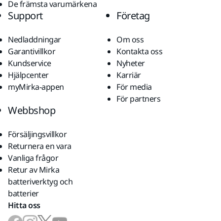
De främsta varumärkena
Support
Företag
Nedladdningar
Om oss
Garantivillkor
Kontakta oss
Kundservice
Nyheter
Hjälpcenter
Karriär
myMirka-appen
För media
För partners
Webbshop
Försäljingsvillkor
Returnera en vara
Vanliga frågor
Retur av Mirka
batteriverktyg och
batterier
Hitta oss