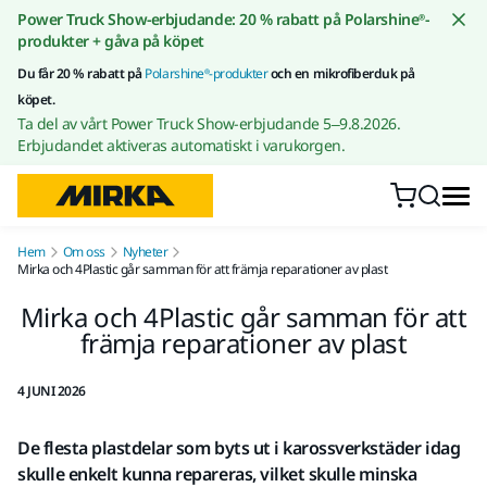
Gå till innehållet
Power Truck Show-erbjudande: 20 % rabatt på Polarshine®-
produkter + gåva på köpet
Du får 20 % rabatt på
Polarshine®-produkter
och en mikrofiberduk på
köpet.
Ta del av vårt Power Truck Show-erbjudande 5–9.8.2026.
Erbjudandet aktiveras automatiskt i varukorgen.
Hem
Om oss
Nyheter
Mirka och 4Plastic går samman för att främja reparationer av plast
Mirka och 4Plastic går samman för att
främja reparationer av plast
4 JUNI 2026
De flesta plastdelar som byts ut i karossverkstäder idag
skulle enkelt kunna repareras, vilket skulle minska