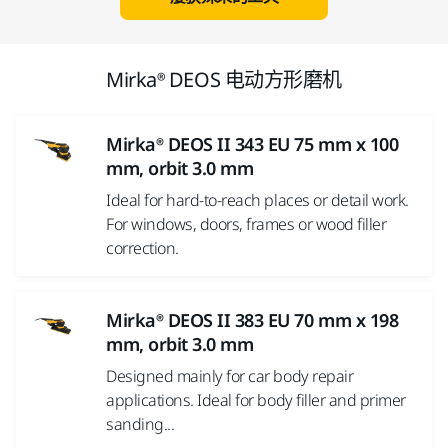
Mirka® DEOS 电动方形磨机
Mirka® DEOS II 343 EU 75 mm x 100
mm, orbit 3.0 mm
Ideal for hard-to-reach places or detail work.
For windows, doors, frames or wood filler
correction.
Mirka® DEOS II 383 EU 70 mm x 198
mm, orbit 3.0 mm
Designed mainly for car body repair
applications. Ideal for body filler and primer
sanding...