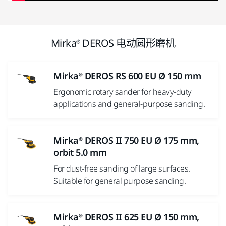
Mirka® DEROS 电动圆形磨机
Mirka® DEROS RS 600 EU Ø 150 mm
Ergonomic rotary sander for heavy-duty
applications and general-purpose sanding.
Mirka® DEROS II 750 EU Ø 175 mm,
orbit 5.0 mm
For dust-free sanding of large surfaces.
Suitable for general purpose sanding.
Mirka® DEROS II 625 EU Ø 150 mm,