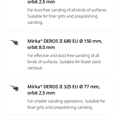
orbit 2.5 mm
For dust-free sanding of all kinds of surfaces.
Suitable for finer grits and prepolishing
sanding.
Mirka® DEROS II 680 EU Ø 150 mm,
orbit 8.0 mm
For effective and dust-free sanding of all
kinds of surfaces. Suitable for faster stock
removal.
Mirka® DEROS II 325 EU Ø 77 mm,
orbit 2.5 mm
For smaller sanding operations. Suitable for
finer grits and prepolishing sanding.