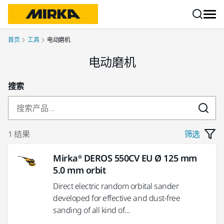
跳转至内容
首页
工具
电动磨机
电动磨机
搜索
1 结果
筛选
Mirka® DEROS 550CV EU Ø 125 mm
5.0 mm orbit
Direct electric random orbital sander
developed for effective and dust-free
sanding of all kind of...