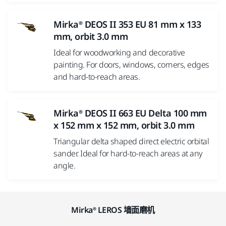
Mirka® DEOS II 353 EU 81 mm x 133
mm, orbit 3.0 mm
Ideal for woodworking and decorative
painting. For doors, windows, corners, edges
and hard-to-reach areas.
Mirka® DEOS II 663 EU Delta 100 mm
x 152 mm x 152 mm, orbit 3.0 mm
Triangular delta shaped direct electric orbital
sander. Ideal for hard-to-reach areas at any
angle.
Mirka® LEROS 墙面磨机