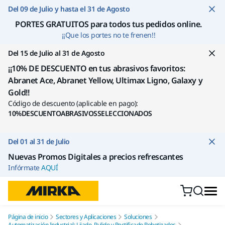
Ir a contenido
Del 09 de Julio y hasta el 31 de Agosto
PORTES GRATUITOS para todos tus pedidos online
.
¡¡Que los portes no te frenen!!
Del 15 de Julio al 31 de Agosto
¡¡10% DE DESCUENTO en tus abrasivos favoritos:
Abranet Ace, Abranet Yellow, Ultimax Ligno, Galaxy y
Gold!!
Código de descuento (aplicable en pago):
10%DESCUENTOABRASIVOSSELECCIONADOS
Del 01 al 31 de Julio
Nuevas Promos Digitales a precios refrescantes
Infórmate
AQUÍ
Página de inicio
Sectores y Aplicaciones
Soluciones
Automatización Industrial: Lijado, Pulido y Rectificado Robotizados