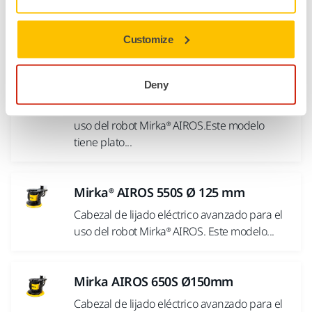
rotorbital aleatoria automática e integrada
para robots industriales. Plato de 32 mm y
sin aspiración.
Customize
Mirka AIROS 350CV Ø77mm
Deny
Cabezal de lijado eléctrico avanzado para el
uso del robot Mirka® AIROS.Este modelo
tiene plato...
Mirka® AIROS 550S Ø 125 mm
Cabezal de lijado eléctrico avanzado para el
uso del robot Mirka® AIROS. Este modelo...
Mirka AIROS 650S Ø150mm
Cabezal de lijado eléctrico avanzado para el