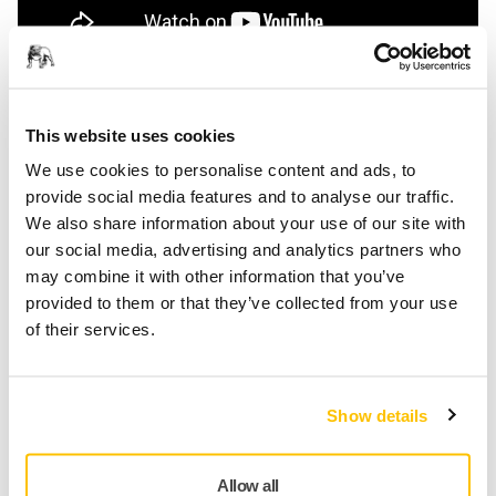
Esta guía paso a paso te enseña a instalar URCap para el
cabezal de lijado robotizado Mirka® AIROS, desde la
This website uses cookies
configuración de la instalación, la configuración del TCP
We use cookies to personalise content and ads, to
(Tool Center Point), y el accionamiento de AIROS hasta la
provide social media features and to analyse our traffic.
creación de un sencillo programa de lijado.
We also share information about your use of our site with
our social media, advertising and analytics partners who
Contacta con nosotros
may combine it with other information that you’ve
provided to them or that they’ve collected from your use
of their services.
Cabezales de Lijado y Pulido para Aplicaciones
Robotizadas
Show details
Mirka® AIROS 150S Ø 32 mm
Allow all