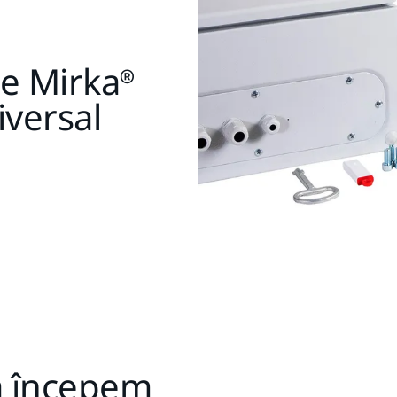
re Mirka®
versal
ă începem