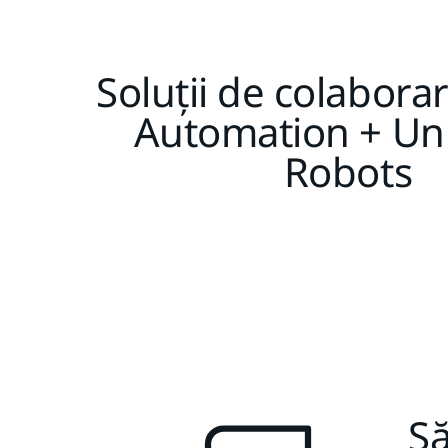
Soluții de colabora
Automation + Uni
Robots
S