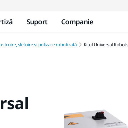
Mergi la conținut
tiză
Suport
Companie
struire, șlefuire și polizare robotizată
Kitul Universal Robot
rsal