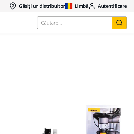
Găsiți un distribuitor
Limbă
Autentificare
Căutare...
s