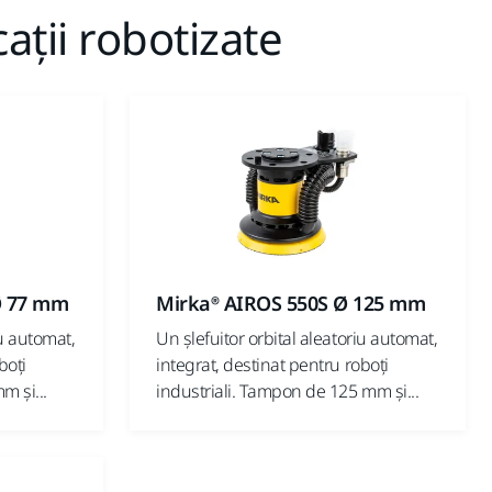
cații robotizate
Ø 77 mm
Mirka® AIROS 550S Ø 125 mm
iu automat,
Un șlefuitor orbital aleatoriu automat,
boți
integrat, destinat pentru roboți
m și...
industriali. Tampon de 125 mm și...