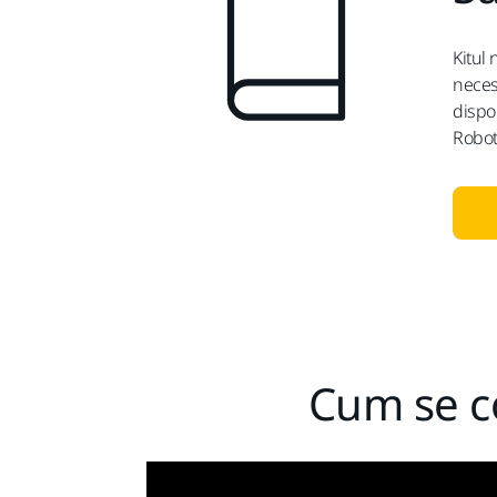
Kitul 
neces
dispo
Robot
Cum se co