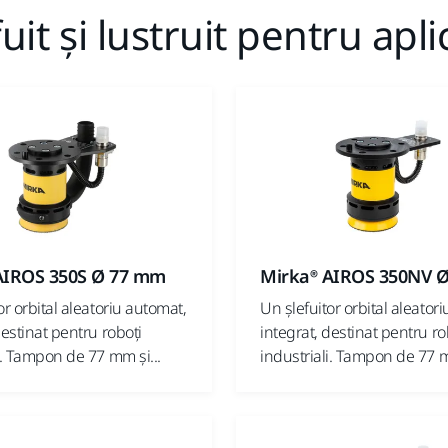
it și lustruit pentru apli
AIROS 350S Ø 77 mm
Mirka® AIROS 350NV 
or orbital aleatoriu automat,
Un șlefuitor orbital aleator
destinat pentru roboți
integrat, destinat pentru ro
i. Tampon de 77 mm și...
industriali. Tampon de 77 m