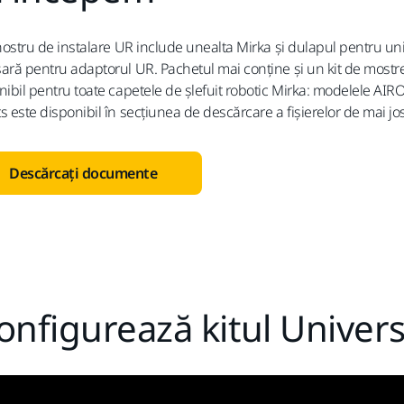
nostru de instalare UR include unealta Mirka și dulapul pentru unit
ară pentru adaptorul UR. Pachetul mai conține și un kit de mostre 
nibil pentru toate capetele ‎de șlefuit robotic Mirka: modelele AIR
s este disponibil în secțiunea de descărcare a fișierelor de mai jos
Descărcați documente
nfigurează kitul Univer