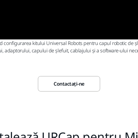
nd configurarea kitului Universal Robots pentru capul robotic de ș
, adaptorului, capului de șlefuit, cablajului și a software-ului nec
Contactaţi-ne
talează URCap pentru M