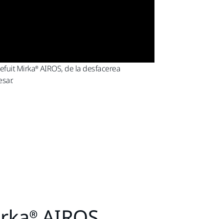
lefuit Mirka® AIROS, de la desfacerea
esar.
irka® AIROS