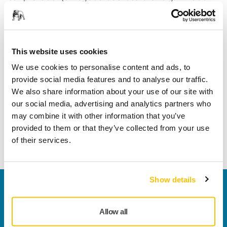
meules Mirka comprend également des meules de
tronçonnage pour les métaux non ferreux, avec une
capacité de coupe élevée et des temps de coupe rapides.
This website uses cookies
« En proposant des disques à tronçonner et des meules à
ébarber, Mirka renforce son offre pour les professionnels de
We use cookies to personalise content and ads, to
la carrosserie et de la tôlerie, ainsi que pour d'autres
provide social media features and to analyse our traffic.
professions où la mise en forme efficace du métal fait partie
We also share information about your use of our site with
du travail quotidien », déclare Kristian Johansson, chef de
our social media, advertising and analytics partners who
produit chez Mirka.
may combine it with other information that you’ve
provided to them or that they’ve collected from your use
of their services.
En savoir plus
Show details
Nous contacter
Vous souhaitez en savoir plus ?
Prenez contact avec
Allow all
nous
et notre équipe d'experts répondra à vos
questions.