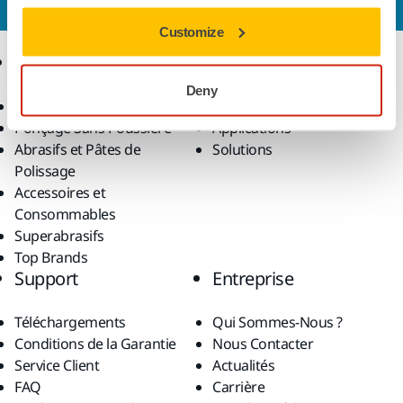
Customize
Produits
Savoir-Faire
Deny
Outils Électroportatifs
Secteurs
Ponçage Sans Poussière
Applications
Abrasifs et Pâtes de
Solutions
Polissage
Accessoires et
Consommables
Superabrasifs
Top Brands
Support
Entreprise
Téléchargements
Qui Sommes-Nous ?
Conditions de la Garantie
Nous Contacter
Service Client
Actualités
FAQ
Carrière