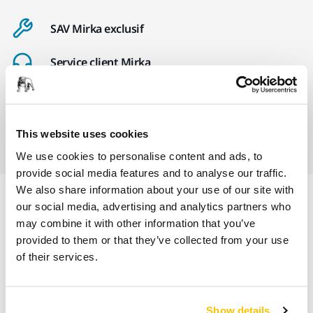
SAV Mirka exclusif
Service client Mirka
Garantie 2 ans + 1 an offert pour les outils
Abrasifs & outils professionnels au service d'une
This website uses cookies
finition impeccable
We use cookies to personalise content and ads, to
provide social media features and to analyse our traffic.
We also share information about your use of our site with
our social media, advertising and analytics partners who
Informations produit
may combine it with other information that you’ve
provided to them or that they’ve collected from your use
Détails techniques
of their services.
Téléchargements
Show details