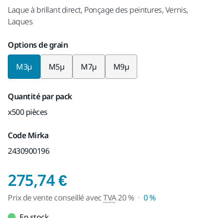
Laque à brillant direct, Ponçage des peintures, Vernis,
Laques
Options de grain
M3µ
M5µ
M7µ
M9µ
Quantité par pack
x500 pièces
Code Mirka
2430900196
Prix de vente consei
275,74 €
Prix de vente conseillé avec
TVA
20 %
0 %
En stock