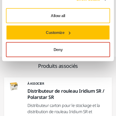
Destiné aux étapes de finition les plus délicates de
rectification des défauts en construction automobile et en
Allow all
atelier de carrosserie, le nouvel Iridium SR offre des
performances constantes lors du ponçage des vernis, des
laques brillant direct. Pour des performances inégalées,
Customize
lridium SR doit être associé aux outils sans fil ergonomiques
de Mirka, les ponceuses AOS-B et AROP-B.
Deny
Produits associés
À ASSOCIER
Distributeur de rouleau Iridium SR /
Polarstar SR
Distributeur carton pour le stockage et la
distribution de rouleau Iridium SR et