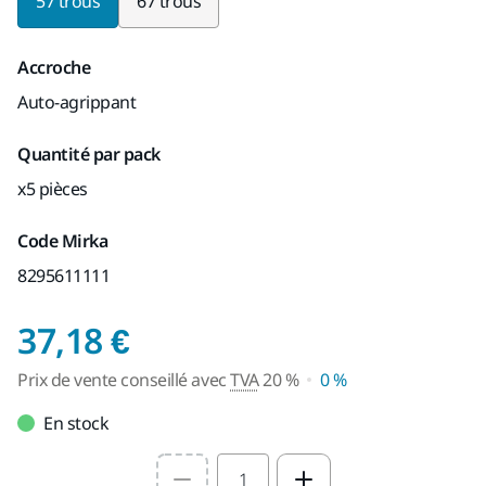
57 trous
67 trous
Accroche
Auto-agrippant
Quantité par pack
x5 pièces
Code Mirka
8295611111
Prix de vente conseil
37,18 €
Prix de vente conseillé avec
TVA
20 %
0 %
En stock