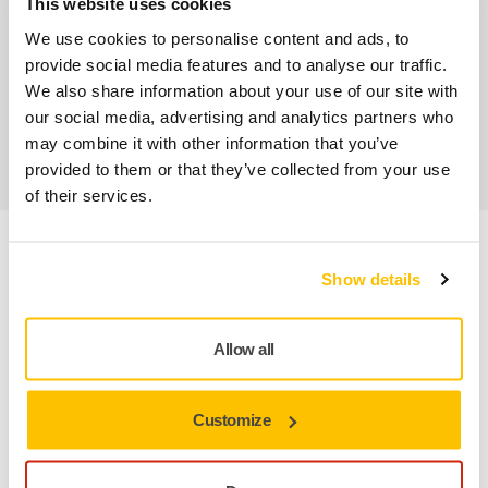
This website uses cookies
Service client Mirka
We use cookies to personalise content and ads, to
provide social media features and to analyse our traffic.
Garantie 2 ans + 1 an offert pour les outils
We also share information about your use of our site with
our social media, advertising and analytics partners who
Abrasifs & outils professionnels au service d'une
may combine it with other information that you’ve
finition impeccable
provided to them or that they’ve collected from your use
of their services.
Informations produit
Show details
Détails techniques
Allow all
Téléchargements
Customize
Protecteur de plateau pour plateau Ø 150 mm. Les
protecteurs de plateau Mirka sont conçus pour protéger le