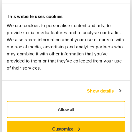
Lecture à l'avant de la machine. Consultez ce guide
pour des instructions pas à pas, et remettez votre
extracteur en service.
This website uses cookies
We use cookies to personalise content and ads, to
provide social media features and to analyse our traffic.
We also share information about your use of our site with
our social media, advertising and analytics partners who
may combine it with other information that you’ve
provided to them or that they’ve collected from your use
of their services.
Show details
ASSISTANCE OUTILS, EXTRACTEURS DE POUSSIÈRE,
TROUBLESHOOTING NEW DUST EXTRACTOR
Allow all
Alarme de Faible Débit d'Air
Having trouble with a low airflow alarm? In this video,
Customize
we guide you through four simple steps to resolve