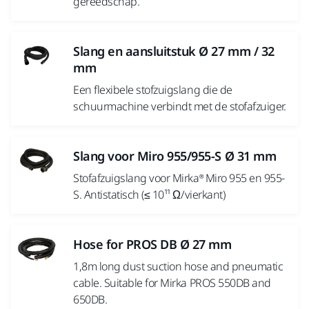
gereedschap.
Slang en aansluitstuk Ø 27 mm / 32
mm
Een flexibele stofzuigslang die de
schuurmachine verbindt met de stofafzuiger.
Slang voor Miro 955/955-S Ø 31 mm
Stofafzuigslang voor Mirka® Miro 955 en 955-
S. Antistatisch (≤ 10¹¹ Ω/vierkant)
Hose for PROS DB Ø 27 mm
1,8m long dust suction hose and pneumatic
cable. Suitable for Mirka PROS 550DB and
650DB.