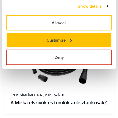
Show details
SZERSZÁMTÁMOGATÁS, PORELSZÍVÓK
Működtethetek 2 gépet a porelszívóról?
Allow all
Customize
Deny
SZERSZÁMTÁMOGATÁS, PORELSZÍVÓK
A Mirka elszívók és tömlők antisztatikusak?