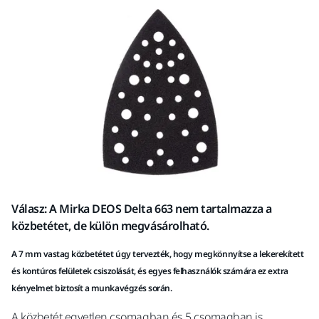
Válasz: A Mirka DEOS Delta 663 nem tartalmazza a
közbetétet, de külön megvásárolható.
A 7 mm vastag közbetétet úgy tervezték, hogy megkönnyítse a lekerekített
és kontúros felületek csiszolását, és egyes felhasználók számára ez extra
kényelmet biztosít a munkavégzés során.
A közbetét egyetlen csomagban és 5 csomagban is