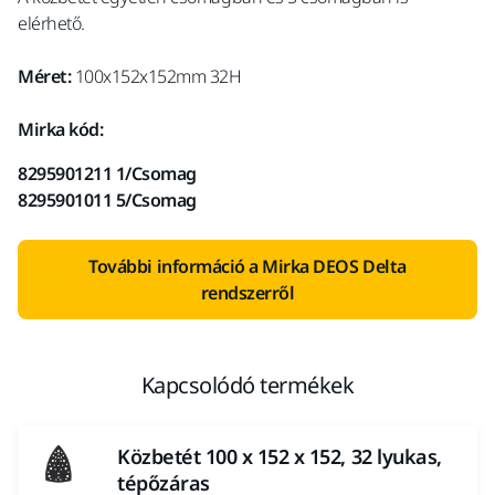
elérhető.
Méret:
100x152x152mm 32H
Mirka kód:
8295901211 1/Csomag
8295901011 5/Csomag
További információ a Mirka DEOS Delta
rendszerről
Kapcsolódó termékek
Közbetét 100 x 152 x 152, 32 lyukas,
tépőzáras