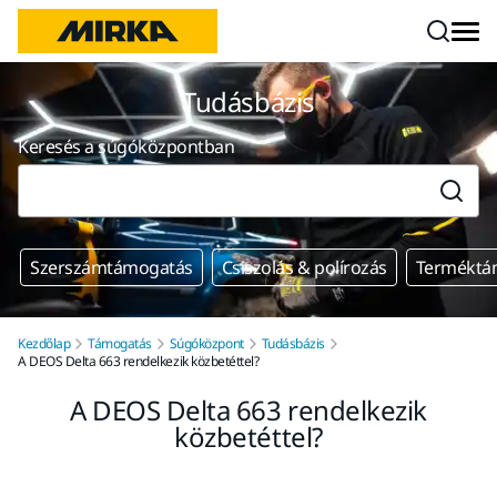
Ugrás a tartalomhoz
Tudásbázis
Keresés a súgóközpontban
Szerszámtámogatás
Csiszolás & polírozás
Terméktá
Kezdőlap
Támogatás
Súgóközpont
Tudásbázis
A DEOS Delta 663 rendelkezik közbetéttel?
A DEOS Delta 663 rendelkezik
közbetéttel?