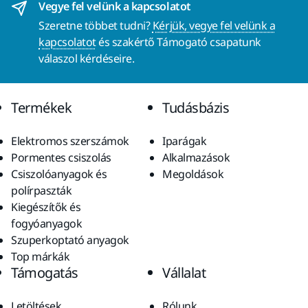
Vegye fel velünk a kapcsolatot
Szeretne többet tudni?
Kérjük, vegye fel velünk a
kapcsolatot
és szakértő Támogató csapatunk
válaszol kérdéseire.
Termékek
Tudásbázis
Elektromos szerszámok
Iparágak
Pormentes csiszolás
Alkalmazások
Csiszolóanyagok és
Megoldások
polírpaszták
Kiegészítők és
fogyóanyagok
Szuperkoptató anyagok
Top márkák
Támogatás
Vállalat
Letöltések
Rólunk