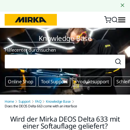
Zum Inhalt springen
Knowledge Base
Hilfecenter durchsuchen
Online Shop
Tool Support
Produktsupport
Schlei
Home
Support
FAQ
Knowledge Base
Does the DEOS Delta 663 come with an interface
Wird der Mirka DEOS Delta 633 mit
einer Softauflage geliefert?