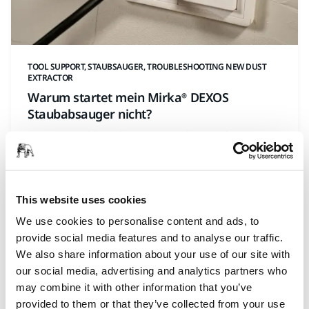
TOOL SUPPORT, STAUBSAUGER, TROUBLESHOOTING NEW DUST
EXTRACTOR
Warum startet mein Mirka® DEXOS
Staubabsauger nicht?
Es treten Probleme beim Starten Ihres Mirka® DEXOS
Industriestaubsaugers auf? Folgen Sie diesen
einfachen Schritten zur Fehlerbehebung, damit er
wieder reibungslos läuft. Überprüfen Sie zunächst
This website uses cookies
die Stromversorgung. Das Kabel muss eingesteckt
sein und der Stromfluss muss funktionieren. Stellen
We use cookies to personalise content and ads, to
Sie als Nächstes sicher, dass der Hauptschalter auf
provide social media features and to analyse our traffic.
der Rückseite eingeschaltet ist. Drücken Sie
We also share information about your use of our site with
anschließend die Ein/Aus-Taste und die Starttaste
our social media, advertising and analytics partners who
auf der Vorderseite des Geräts. In dieser
may combine it with other information that you’ve
Kurzanleitung finden Sie schrittweise Anweisungen
provided to them or that they’ve collected from your use