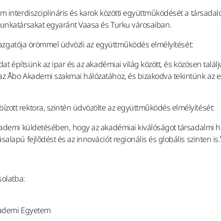
 interdiszciplináris és karok közötti együttműködését a társada
munkatársakat egyaránt Vaasa és Turku városaiban.
igazgatója örömmel üdvözli az együttműködés elmélyítését:
dat építsünk az ipar és az akadémiai világ között, és közösen talál
az Åbo Akademi szakmai hálózatához, és bizakodva tekintünk az
ott rektora, szintén üdvözölte az együttműködés elmélyítését:
kademi küldetésében, hogy az akadémiai kiválóságot társadalmi ha
lapú fejlődést és az innovációt regionális és globális szinten is.
solatba:
Akademi Egyetem