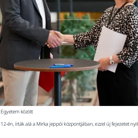
 Egyetem között
én, írták alá a Mirka jeppói központjában, ezzel új fejezetet nyi