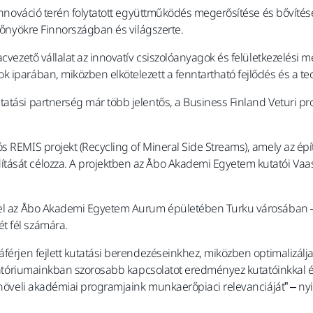
z innováció terén folytatott együttműködés megerősítése és bővíté
előnyökre Finnországban és világszerte.
acvezető vállalat az innovatív csiszolóanyagok és felületkezelési m
 iparában, miközben elkötelezett a fenntartható fejlődés és a tec
atási partnerség már több jelentős, a Business Finland Veturi p
 REMIS projekt (Recycling of Mineral Side Streams), amely az építé
tását célozza. A projektben az Åbo Akademi Egyetem kutatói Vaa
érel az Åbo Akademi Egyetem Aurum épületében Turku városában –
t fél számára.
áférjen fejlett kutatási berendezéseinkhez, miközben optimalizálj
boratóriumainkban szorosabb kapcsolatot eredményez kutatóinkkal é
 növeli akadémiai programjaink munkaerőpiaci relevanciáját” – nyil