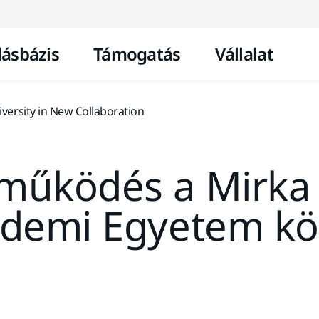
Ugrás a tartalomhoz
ásbázis
Támogatás
Vállalat
ersity in New Collaboration
tműködés a Mirka 
demi Egyetem kö