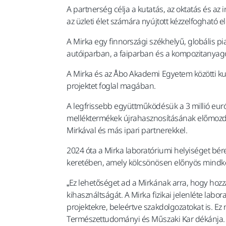
A partnerség célja a kutatás, az oktatás és a
az üzleti élet számára nyújtott kézzelfogható 
A Mirka egy finnországi székhelyű, globális pi
autóiparban, a faiparban és a kompozitanyagok
A Mirka és az Åbo Akademi Egyetem közötti kut
projektet foglal magában.
A legfrissebb együttműködésük a 3 millió eurós
melléktermékek újrahasznosításának előmozdí
Mirkával és más ipari partnerekkel.
2024 óta a Mirka laboratóriumi helyiséget b
keretében, amely kölcsönösen előnyös mindké
„Ez lehetőséget ad a Mirkának arra, hogy hozz
kihasználtságát. A Mirka fizikai jelenléte la
projektekre, beleértve szakdolgozatokat is. Ez
Természettudományi és Műszaki Kar dékánja.