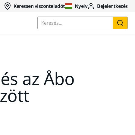
Keressen viszonteladót
Nyelv
Bejelentkezés
Keresés...
és az Åbo
zött