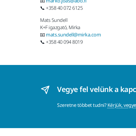
📧
marko.joas@abo.fi
📞 +358 40 072 6125
Mats Sundell
K+F igazgató, Mirka
📧
mats.sundell@mirka.com
📞 +358 40 094 8019
Vegye fel velünk a kap
Szeretne többet tudni?
Kérjük, vegye