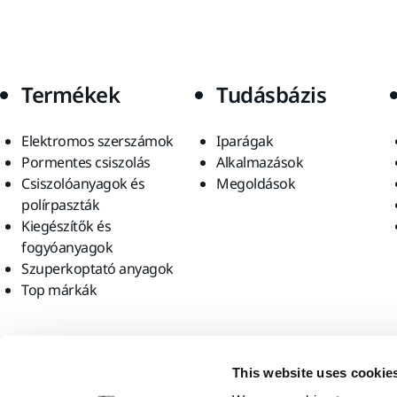
Termékek
Tudásbázis
Elektromos szerszámok
Iparágak
Pormentes csiszolás
Alkalmazások
Csiszolóanyagok és
Megoldások
polírpaszták
Kiegészítők és
fogyóanyagok
Szuperkoptató anyagok
Top márkák
Találjon meg minket
This website uses cookie