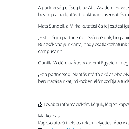
A partnerség elősegíti az Åbo Akademi Egyetem
bevonja a hallgatókat, doktoranduszokat és 
Mats Sundell, a Mirka kutatási és fejlesztési 
„E stratégiai partnerség révén célunk, hogy hi
Büszkék vagyunk arra, hogy csatlakozhatunk 
campusán.”
Gunilla Widén, az Åbo Akademi Egyetem megbíz
„Ez a partnerség jelentős mérföldkő az Åbo A
beruházásainkat, miközben előmozdítja a tudása
📩 További információkért, kérjük, lépjen kapc
Marko Joas
Kapcsolatokért felelős rektorhelyettes, Åbo 