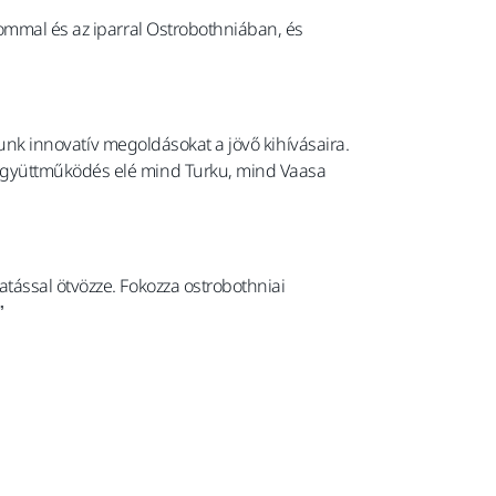
lommal és az iparral Ostrobothniában, és
junk innovatív megoldásokat a jövő kihívásaira.
 együttműködés elé mind Turku, mind Vaasa
tással ötvözze. Fokozza ostrobothniai
”