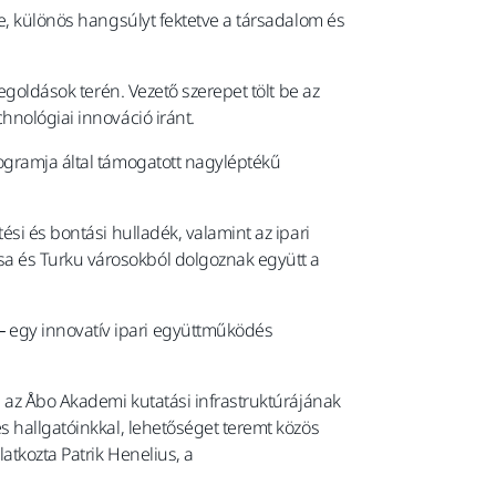
se, különös hangsúlyt fektetve a társadalom és
egoldások terén. Vezető szerepet tölt be az
hnológiai innováció iránt.
rogramja által támogatott nagyléptékű
si és bontási hulladék, valamint az ipari
sa és Turku városokból dolgoznak együtt a
 egy innovatív ipari együttműködés
a az Åbo Akademi kutatási infrastruktúrájának
s hallgatóinkkal, lehetőséget teremt közös
atkozta Patrik Henelius, a