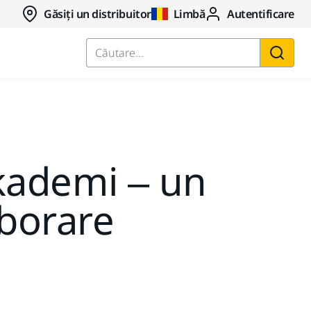
Găsiți un distribuitor
Limbă
Autentificare
Căutare...
Akademi – un
aborare