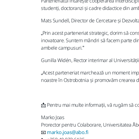
Parteneriatul întărește cooperarea interdiscipl
studenți, doctoranzi și cadre didactice din a
Mats Sundell, Director de Cercetare și Dezvolt
„Prin acest parteneriat strategic, dorim să con
inovatoare. Suntem mândri să facem parte din
ambele campusuri.”
Gunilla Widén, Rector interimar al Universităț
„Acest parteneriat marchează un moment import
noastre în Ostrobotnia și promovăm crearea de 
📩 Pentru mai multe informații, vă rugăm să co
Marko Joas
Prorector pentru Colaborare, Universitatea Å
📧
marko.joas@abo.fi