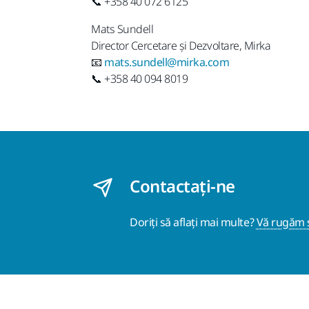
📞 +358 40 072 6125
Mats Sundell
Director Cercetare și Dezvoltare, Mirka
📧
mats.sundell@mirka.com
📞 +358 40 094 8019
Contactaţi-ne
Doriți să aflați mai multe?
Vă rugăm s