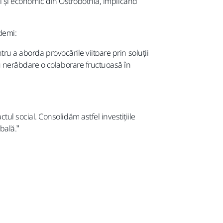
ial și economic din Ostrobotnia, implicând
demi:
ru a aborda provocările viitoare prin soluții
u nerăbdare o colaborare fructuoasă în
 social. Consolidăm astfel investițiile
bală.”