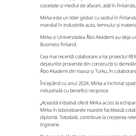
societate și mediul de afaceri, atât în Finlanda, 
Mirka este un lider global cu sediul în Finlanda
mondial în industriile auto, lemnului și materi
Mirka și Universitatea Åbo Akademi au deja un 
Business Finland.
Cea mai recentă colaborare a lor, proiectul RE
deșeurilor provenite din construcții și demolă
Åbo Akademi din Vaasa și Turku, în colaborare c
Începând cu anul 2024, Mirka a închiriat spați
industrială cu beneficii reciproce.
„Această inițiativă oferă Mirka acces la echipam
Mirka în laboratoarele noastre facilitează cola
diplomă. Totodată, contribuie la creșterea rele
Inginerie.