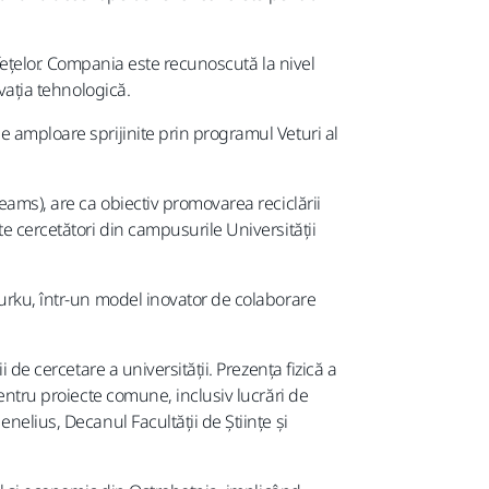
afețelor. Compania este recunoscută la nivel
vația tehnologică.
e amploare sprijinite prin programul Veturi al
eams), are ca obiectiv promovarea reciclării
e cercetători din campusurile Universității
Turku, într-un model inovator de colaborare
 de cercetare a universității. Prezența fizică a
pentru proiecte comune, inclusiv lucrări de
nelius, Decanul Facultății de Științe și