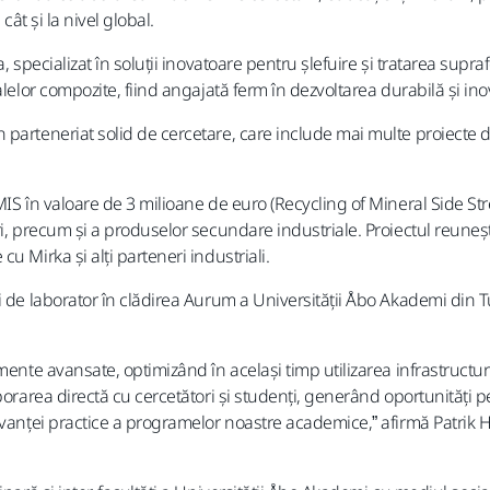
cât și la nivel global.
, specializat în soluții inovatoare pentru șlefuire și tratarea supr
alelor compozite, fiind angajată ferm în dezvoltarea durabilă și ino
parteneriat solid de cercetare, care include mai multe proiecte d
MIS în valoare de 3 milioane de euro (Recycling of Mineral Side Str
ri, precum și a produselor secundare industriale. Proiectul reuneșt
u Mirka și alți parteneri industriali.
i de laborator în clădirea Aurum a Universității Åbo Akademi din 
ente avansate, optimizând în același timp utilizarea infrastructurii
borarea directă cu cercetători și studenți, generând oportunități 
vanței practice a programelor noastre academice,” afirmă Patrik He