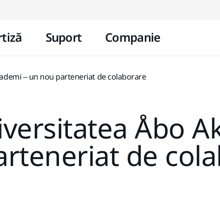
Mergi la conținut
tiză
Suport
Companie
kademi – un nou parteneriat de colaborare
iversitatea Åbo 
rteneriat de col