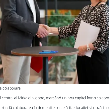
uă colaborare
ul central al Mirka din Jeppo, marcând un nou capitol într-o colabo
 extindă colaborarea în domeniile cercetării, educației și inovării