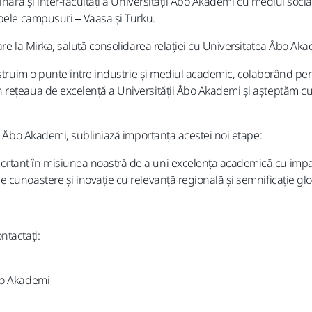
inară și inter-facultăți a Universității Åbo Akademi cu mediul soc
mbele campusuri – Vaasa și Turku.
are la Mirka, salută consolidarea relației cu Universitatea Åbo Aka
struim o punte între industrie și mediul academic, colaborând pent
 rețeaua de excelență a Universității Åbo Akademi și așteptăm c
ii Åbo Akademi, subliniază importanța acestei noi etape:
ant în misiunea noastră de a uni excelența academică cu impactul
cunoaștere și inovație cu relevanță regională și semnificație glo
ntactați:
bo Akademi