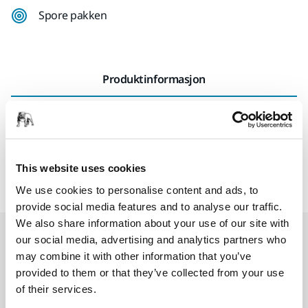
Spore pakken
Produktinformasjon
Tekniske detaljer
Bakplate for elektriske eksenterslipere. Leveres med
This website uses cookies
platebeskytter og bruksanvisning.
We use cookies to personalise content and ads, to
provide social media features and to analyse our traffic.
We also share information about your use of our site with
Relaterte produkter
our social media, advertising and analytics partners who
may combine it with other information that you’ve
provided to them or that they’ve collected from your use
KOMPATIBEL MED
of their services.
Mirka® DEROS RS 600 EU Ø 150 mm