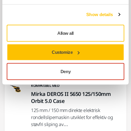
Ergonomisk roterende slipemaskin for
krevende bruksområder og generell sliping.
Show details
Allow all
KOMPATIBEL MED
Mirka DEROS II 625 150mm Orbit 2.5
150 mm direkte elektrisk rondellslipemaskin
Customize
utviklet for effektiv og støvfri sliping av alle
typer overflater.
Deny
KOMPATIBEL MED
Mirka DEROS II 5650 125/150mm
Orbit 5.0 Case
125 mm / 150 mm direkte elektrisk
rondellslipemaskin utviklet for effektiv og
støvfri sliping av…