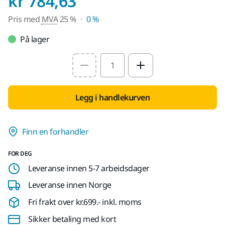
Pris med MVA 25 %
kr 784,63
Pris med
MVA
25 %
0 %
På lager
Select quantity value
Legg i handlekurven
Finn en forhandler
FOR DEG
Leveranse innen 5-7 arbeidsdager
Leveranse innen Norge
Fri frakt over kr.699.- inkl. moms
Sikker betaling med kort