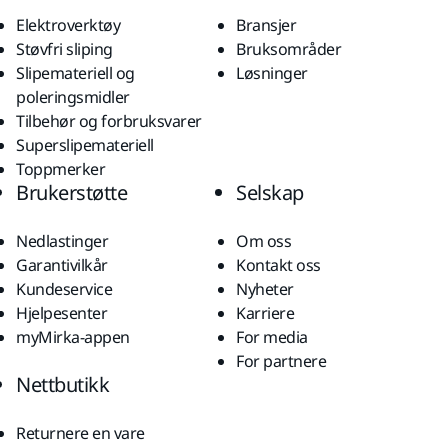
Elektroverktøy
Bransjer
Støvfri sliping
Bruksområder
Slipemateriell og
Løsninger
poleringsmidler
Tilbehør og forbruksvarer
Superslipemateriell
Toppmerker
Brukerstøtte
Selskap
Nedlastinger
Om oss
Garantivilkår
Kontakt oss
Kundeservice
Nyheter
Hjelpesenter
Karriere
myMirka-appen
For media
For partnere
Nettbutikk
Returnere en vare