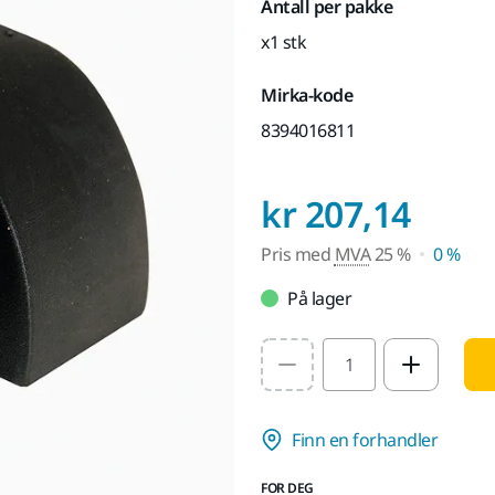
Antall per pakke
x1 stk
Mirka-kode
8394016811
Pris
kr 207,14
Pris med
MVA
25 %
0 %
På lager
Select quantity value
Finn en forhandler
FOR DEG