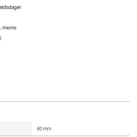
beidsdager
nkl. moms
t
40 mm