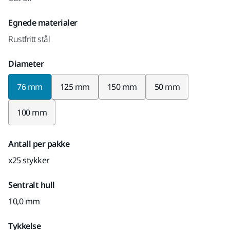
Egnede materialer
Rustfritt stål
Diameter
76 mm
125 mm
150 mm
50 mm
100 mm
Antall per pakke
x25 stykker
Sentralt hull
10,0 mm
Tykkelse