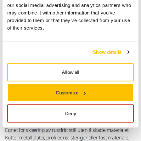
Finn en forhandler
our social media, advertising and analytics partners who
may combine it with other information that you’ve
FOR DEG
provided to them or that they’ve collected from your use
Leveranse innen 5-7 arbeidsdager
of their services.
Leveranse innen Norge
Fri frakt over kr.699.- inkl. moms
Show details
Sikker betaling med kort
Spore pakken
Allow all
Customize
Produktinformasjon
Tekniske detaljer
Nedlastinger
Deny
Egnet for skjæring av rustfritt stål uten å skade materialet.
Kutter metallplater, profiler, rør, stenger eller fast materiale.