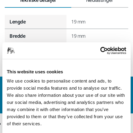
Lengde
19 mm
Bredde
19 mm
This website uses cookies
We use cookies to personalise content and ads, to
Kontakt oss
provide social media features and to analyse our traffic.
Vil du vite mer?
Ta kontakt
, så svarer støtteteamet
We also share information about your use of our site with
vårt på spørsmålene dine.
our social media, advertising and analytics partners who
may combine it with other information that you’ve
provided to them or that they’ve collected from your use
Produkter
Kunnskap
of their services.