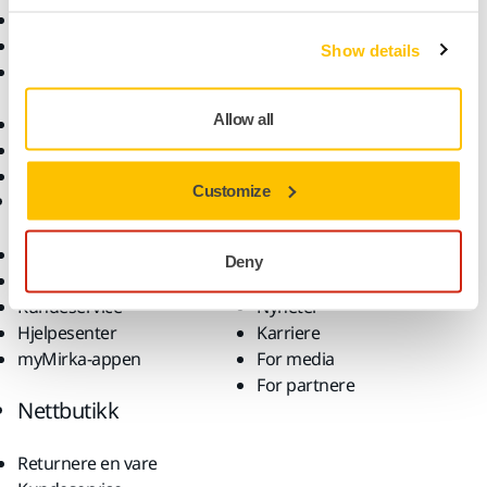
Elektroverktøy
Bransjer
Støvfri sliping
Bruksområder
Show details
Slipemateriell og
Løsninger
poleringsmidler
Allow all
Tilbehør og forbruksvarer
Superslipemateriell
Toppmerker
Customize
Brukerstøtte
Selskap
Nedlastinger
Om oss
Deny
Garantivilkår
Kontakt oss
Kundeservice
Nyheter
Hjelpesenter
Karriere
myMirka-appen
For media
For partnere
Nettbutikk
Returnere en vare