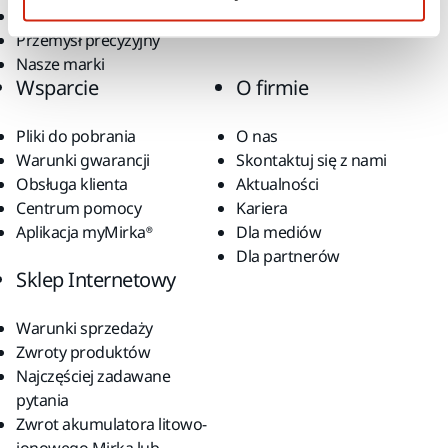
Akcesoria
Przemysł precyzyjny
Nasze marki
Wsparcie
O firmie
Pliki do pobrania
O nas
Warunki gwarancji
Skontaktuj się z nami
Obsługa klienta
Aktualności
Centrum pomocy
Kariera
Aplikacja myMirka®
Dla mediów
Dla partnerów
Sklep Internetowy
Warunki sprzedaży
Zwroty produktów
Najczęściej zadawane
pytania
Zwrot akumulatora litowo-