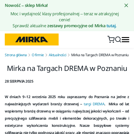
Przejdź do treści
Nowość – sklep Mirka!
Moc i wydajność klasy profesjonalnej – teraz w atrakcyjnej
cenie!
Sprawdź aktualne
zestawy promocyjne od Mirka
tutaj.
Strona główna
O firmie
Aktualności
Mirka na Targach DREMA w Poznaniu
Mirka na Targach DREMA w Poznaniu
28 SIERPNIA 2025
W dniach 9–12 września 2025 roku zapraszamy do Poznania na jedne z
najważniejszych wydarzeń branży drzewnej –
targi DREMA
. Mirka od lat
wspieramy branżę drzewną w osiąganiu najwyższej jakości wykończeń – od
precyzyjnego szlifowania mebli i elementów dekoracyjnych, po trwałe i
estetyczne wykończenia konstrukcyjne. Nasze bezpyłowe systemy
szlifowania nie tylko podnoszą jakość pracy, ale również znacząco poprawiają