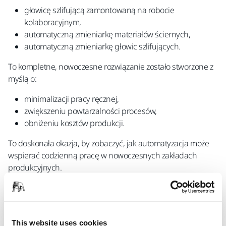
głowicę szlifującą zamontowaną na robocie
kolaboracyjnym,
automatyczną zmieniarkę materiałów ściernych,
automatyczną zmieniarkę głowic szlifujących.
To kompletne, nowoczesne rozwiązanie zostało stworzone z
myślą o:
minimalizacji pracy ręcznej,
zwiększeniu powtarzalności procesów,
obniżeniu kosztów produkcji.
To doskonała okazja, by zobaczyć, jak automatyzacja może
wspierać codzienną pracę w nowoczesnych zakładach
produkcyjnych.
Gdzie nas znaleźć?
📍 Międzynarodowe Targi Poznańskie
📍 Hala 5, stoisko 79
This website uses cookies