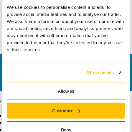
📅 9–12 września 2025
We use cookies to personalise content and ads, to
provide social media features and to analyse our traffic.
Zapraszamy na nasze stoisko!
We also share information about your use of our site with
our social media, advertising and analytics partners who
Dowiedz się więcej o naszych
may combine it with other information that you’ve
rozwiązaniach do obróbki drewna
provided to them or that they’ve collected from your use
of their services.
Skontaktuj się z nami
Chcesz dowiedzieć się więcej?
Skontaktuj się z nami
Show details
,
a nasi specjaliści odpowiedzą na Twoje pytania!
Allow all
Produkty
Know-how
Customize
Elektronarzędzia
Branże
Szlifowanie bezpyłowe
Zastosowania
Materiały i środki ścierne
Rozwiązania
Deny