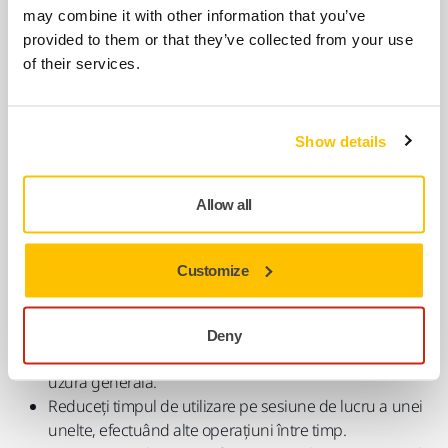
may combine it with other information that you’ve
provided to them or that they’ve collected from your use
of their services.
Lista de verificare pentru șlefuitul cu mașina
Show details
Dacă o lucrare trebuie efectuată cu unelte cu vibrații,
HSE
(UK)
recomandă lucrătorilor să ia următoarele măsuri:
Allow all
Cereți să utilizați unelte potrivite cu vibrații reduse.
Utilizați întotdeauna unealta potrivita pentru fiecare
lucrare (pentru finaliza lucrarea mai rapid și pentru a vă
Customize
expune la mai puține vibrații mână-braț).
Verificați uneltele înainte de a le folosi, asigurându-vă
că au fost întreținute și reparate corespunzător, pentru
Deny
a evita vibrațiile crescute cauzate de defecțiuni sau
uzura generală.
Reduceți timpul de utilizare pe sesiune de lucru a unei
unelte, efectuând alte operațiuni între timp.