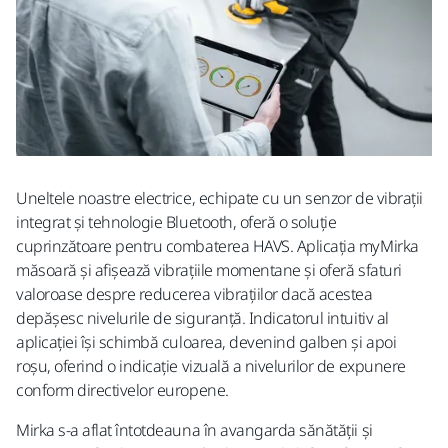
Uneltele noastre electrice, echipate cu un senzor de vibrații
integrat și tehnologie Bluetooth, oferă o soluție
cuprinzătoare pentru combaterea HAVS. Aplicația myMirka
măsoară și afișează vibrațiile momentane și oferă sfaturi
valoroase despre reducerea vibrațiilor dacă acestea
depășesc nivelurile de siguranță. Indicatorul intuitiv al
aplicației își schimbă culoarea, devenind galben și apoi
roșu, oferind o indicație vizuală a nivelurilor de expunere
conform directivelor europene.
Mirka s-a aflat întotdeauna în avangarda sănătății și