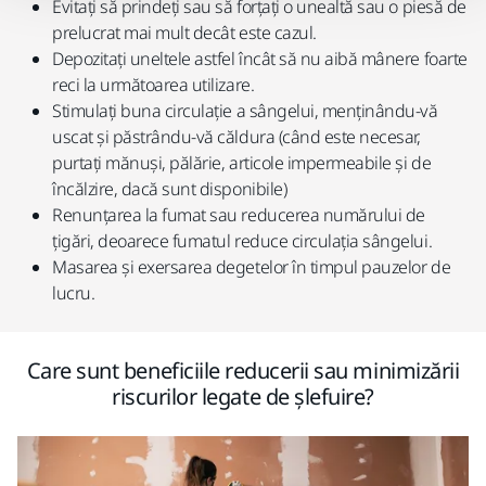
Evitați să prindeți sau să forțați o unealtă sau o piesă de
prelucrat mai mult decât este cazul.
Depozitați uneltele astfel încât să nu aibă mânere foarte
reci la următoarea utilizare.
Stimulați buna circulație a sângelui, menținându-vă
uscat și păstrându-vă căldura (când este necesar,
purtați mănuși, pălărie, articole impermeabile și de
încălzire, dacă sunt disponibile)
Renunțarea la fumat sau reducerea numărului de
țigări, deoarece fumatul reduce circulația sângelui.
Masarea și exersarea degetelor în timpul pauzelor de
lucru.
Care sunt beneficiile reducerii sau minimizării
riscurilor legate de șlefuire?