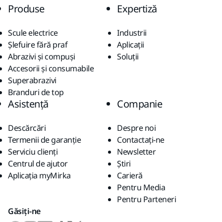
Produse
Expertiză
Scule electrice
Industrii
Șlefuire fără praf
Aplicații
Abrazivi și compuși
Soluții
Accesorii și consumabile
Superabrazivi
Branduri de top
Asistență
Companie
Descărcări
Despre noi
Termenii de garanție
Contactaţi-ne
Serviciu clienți
Newsletter
Centrul de ajutor
Știri
Aplicația myMirka
Carieră
Pentru Media
Pentru Parteneri
Găsiți-ne