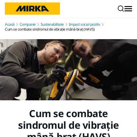
Mergi la conținut
Acasă
Companie
Sustenabilitate
Impact social pozitiv
Cum se combate sindromul de vibrație mână-braț (HAVS)
Cum se combate
sindromul de vibrație
mână-braț (HAVS)