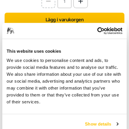
Select quantity value
Lägg i varukorgen
Hitta en återförsäljare
This website uses cookies
TILLHANDAHÅLLS FÖR DIG
Leverans inom 3-5 arbetsdagar
We use cookies to personalise content and ads, to
provide social media features and to analyse our traffic.
Leverans inom Sverige
We also share information about your use of our site with
Fri frakt över 599 kr inkl. moms
our social media, advertising and analytics partners who
may combine it with other information that you’ve
Säker betalning med kort
provided to them or that they’ve collected from your use
Spåra paket
of their services.
Show details
Produktinformation