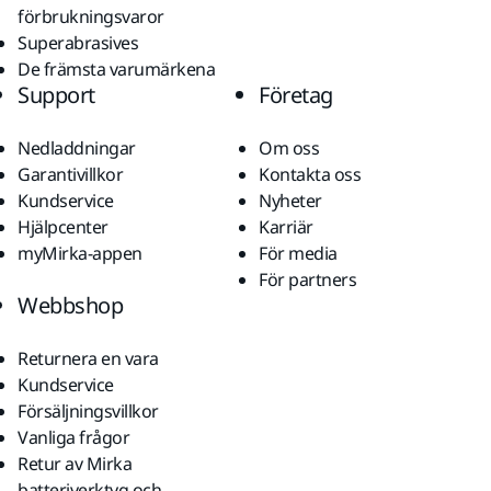
förbrukningsvaror
Superabrasives
De främsta varumärkena
Support
Företag
Nedladdningar
Om oss
Garantivillkor
Kontakta oss
Kundservice
Nyheter
Hjälpcenter
Karriär
myMirka-appen
För media
För partners
Webbshop
Returnera en vara
Kundservice
Försäljningsvillkor
Vanliga frågor
Retur av Mirka
batteriverktyg och