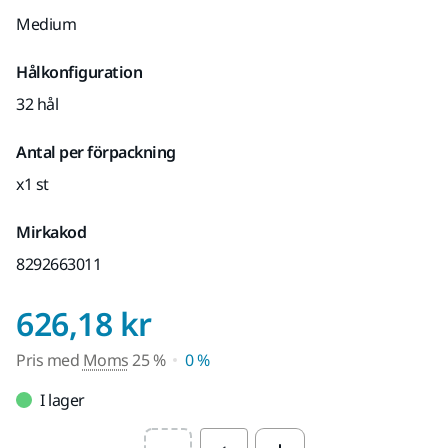
Medium
Hålkonfiguration
32 hål
Antal per förpackning
x1 st
Mirkakod
8292663011
Pris med Moms 25 
626,18 kr
Pris med
Moms
25 %
0 %
I lager