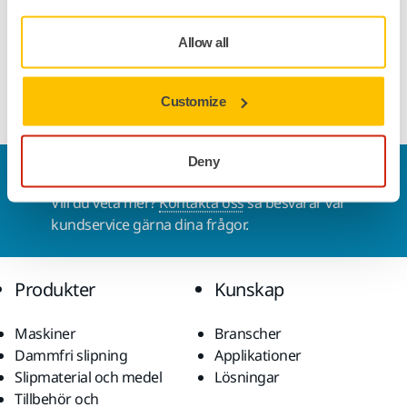
Teknisk specifikation
Allow all
Underlagsplatta till Mirka® DEOS Delta slipmaskin.
Customize
Deny
Kontakta oss
Vill du veta mer?
Kontakta oss
så besvarar vår
kundservice gärna dina frågor.
Produkter
Kunskap
Maskiner
Branscher
Dammfri slipning
Applikationer
Slipmaterial och medel
Lösningar
Tillbehör och