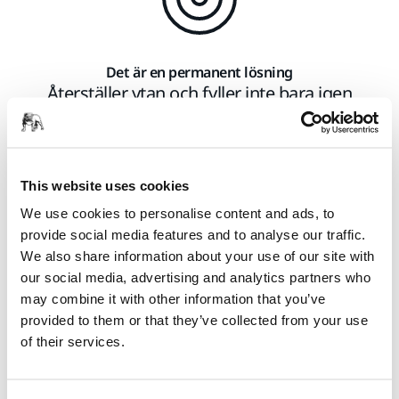
Det är en permanent lösning
Återställer ytan och fyller inte bara igen
reporna temporärt
This website uses cookies
We use cookies to personalise content and ads, to
provide social media features and to analyse our traffic.
We also share information about your use of our site with
our social media, advertising and analytics partners who
may combine it with other information that you’ve
En konsekvent process
provided to them or that they’ve collected from your use
Den är enkel att lära in och börja använda
of their services.