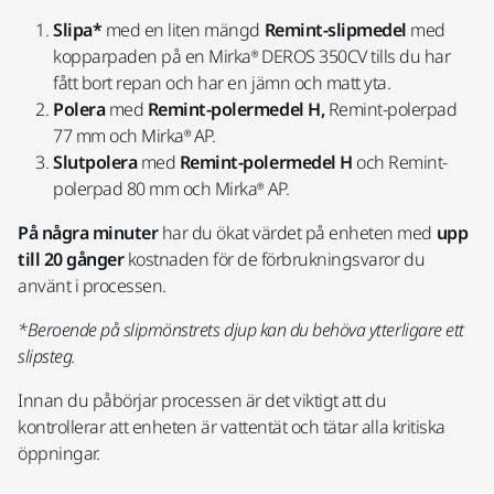
Slipa*
med en liten mängd
Remint-slipmedel
med
kopparpaden på en Mirka® DEROS 350CV tills du har
fått bort repan och har en jämn och matt yta.
Polera
med
Remint-polermedel H,
Remint-polerpad
77 mm och Mirka® AP.
Slutpolera
med
Remint-polermedel H
och Remint-
polerpad 80 mm och Mirka® AP.
På några minuter
har du ökat värdet på enheten med
upp
till 20 gånger
kostnaden för de förbrukningsvaror du
använt i processen.
*Beroende på slipmönstrets djup kan du behöva ytterligare ett
slipsteg.
Innan du påbörjar processen är det viktigt att du
kontrollerar att enheten är vattentät och tätar alla kritiska
öppningar.