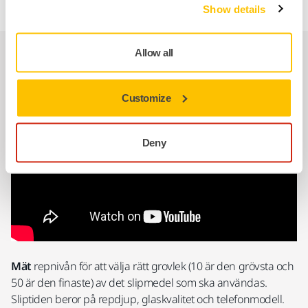
Show details
Enkel repborttagning i tre steg
Allow all
Customize
Deny
Mät
repnivån för att välja rätt grovlek (10 är den grövsta och
50 är den finaste) av det slipmedel som ska användas.
Sliptiden beror på repdjup, glaskvalitet och telefonmodell.