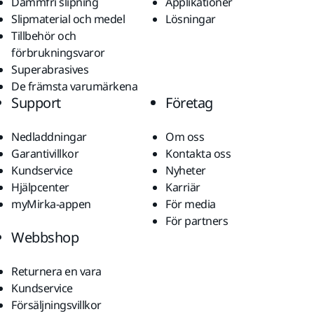
Dammfri slipning
Applikationer
Slipmaterial och medel
Lösningar
Tillbehör och
förbrukningsvaror
Superabrasives
De främsta varumärkena
Support
Företag
Nedladdningar
Om oss
Garantivillkor
Kontakta oss
Kundservice
Nyheter
Hjälpcenter
Karriär
myMirka-appen
För media
För partners
Webbshop
Returnera en vara
Kundservice
Försäljningsvillkor