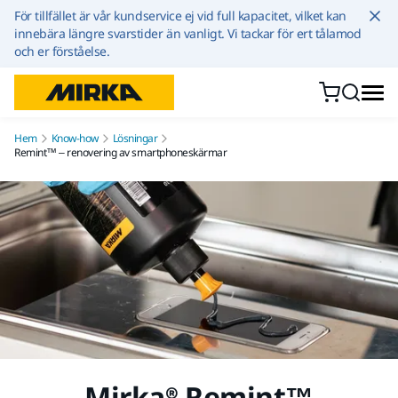
Hoppa till innehållet
För tillfället är vår kundservice ej vid full kapacitet, vilket kan
innebära längre svarstider än vanligt. Vi tackar för ert tålamod
och er förståelse.
Hem
Know-how
Lösningar
Remint™ – renovering av smartphoneskärmar
Mirka® Remint™