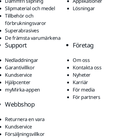
Dammfri slipning
Applikationer
Slipmaterial och medel
Lösningar
Tillbehör och
förbrukningsvaror
Superabrasives
De främsta varumärkena
Support
Företag
Nedladdningar
Om oss
Garantivillkor
Kontakta oss
Kundservice
Nyheter
Hjälpcenter
Karriär
myMirka-appen
För media
För partners
Webbshop
Returnera en vara
Kundservice
Försäljningsvillkor