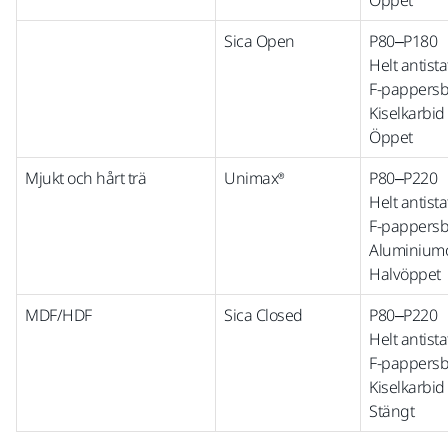
Öppet
Sica Open
P80–P180
Helt antista
F-pappersb
Kiselkarbid
Öppet
Mjukt och hårt trä
Unimax®
P80–P220
Helt antista
F-pappersb
Aluminium
Halvöppet
MDF/HDF
Sica Closed
P80–P220
Helt antista
F-pappersb
Kiselkarbid
Stängt