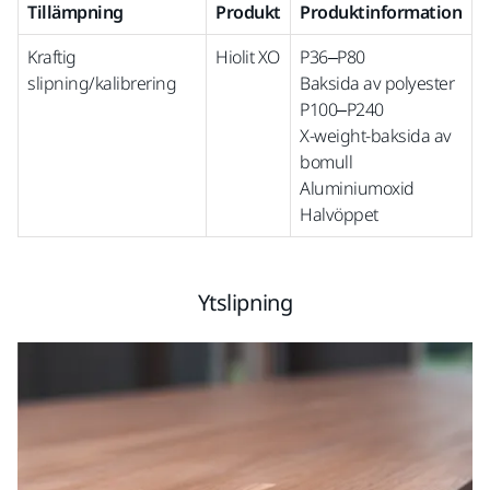
Tillämpning
Produkt
Produktinformation
Kraftig
Hiolit XO
P36–P80
slipning/kalibrering
Baksida av polyester
P100–P240
X-weight-baksida av
bomull
Aluminiumoxid
Halvöppet
Ytslipning