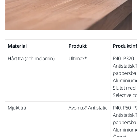
Material
Produkt
Produktin
Hårt trä (och melamin)
Ultimax®
P40–P320
Antistatisk 
pappersba
Aluminium
Slutet med
Selective c
Mjukt trä
Avomax® Antistatic
P40, P60–P
Antistatisk 
pappersba
Aluminium