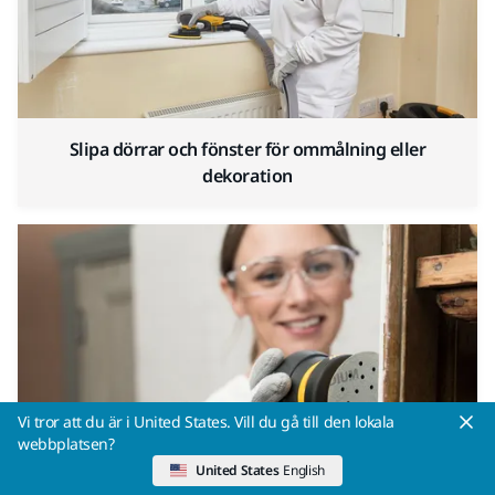
Slipa dörrar och fönster för ommålning eller
dekoration
Vi tror att du är i United States. Vill du gå till den lokala
webbplatsen?
United States
English
Bygg, restaurera eller renovera med Mirka