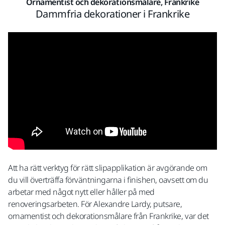
Ornamentist och dekorationsmålare, Frankrike
Dammfria dekorationer i Frankrike
Att ha rätt verktyg för rätt slipapplikation är avgörande om
du vill överträffa förväntningarna i finishen, oavsett om du
arbetar med något nytt eller håller på med
renoveringsarbeten. För Alexandre Lardy, putsare,
ornamentist och dekorationsmålare från Frankrike, var det