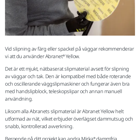
Vid slipning av färg eller spackel på väggar rekommenderar
vi att du använder Abranet® Yellow.
Det är ett mjukt, nätbaserat slipmaterial avsett för slipning
av väggar och tak. Den är kompatibel med både roterande
och oscillerande väggslipmaskiner och fungerar även bra
med handslipblock, teleskopslipar och annan manuell
användning.
Liksom alla Abranets slipmaterial är Abranet Yellow helt
utformad av nät, vilket erbjuder överlägset dammutsug och
snabb, kontrollerad avverkning.
Beroende på ditt projekt kan andra Mirka® dammfria