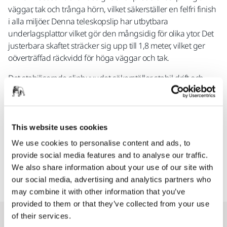
väggar, tak och trånga hörn, vilket säkerställer en felfri finish
i alla miljöer. Denna teleskopslip har utbytbara
underlagsplattor vilket gör den mångsidig för olika ytor. Det
justerbara skaftet sträcker sig upp till 1,8 meter, vilket ger
oöverträffad räckvidd för höga väggar och tak.
Det stabiliserade sliphuvudet säkerställer stabil drift och
förhindrar oavsiktlig lutning och skador på kanter. Det
dammfria systemet har antistatisk och justerbar
luftflödesteknik. Denna funktion främjar inte bara en ren
arbetsmiljö utan ökar också användareffektiviteten.
This website uses cookies
We use cookies to personalise content and ads, to
Oavsett om du är proffs eller gör-det-själv-entusiast,
provide social media features and to analyse our traffic.
kommer du att uppskatta DecoSanders ergonomiska
We also share information about your use of our site with
design och avancerade funktioner som ger exceptionell
our social media, advertising and analytics partners who
slipprestanda.
may combine it with other information that you’ve
provided to them or that they’ve collected from your use
of their services.