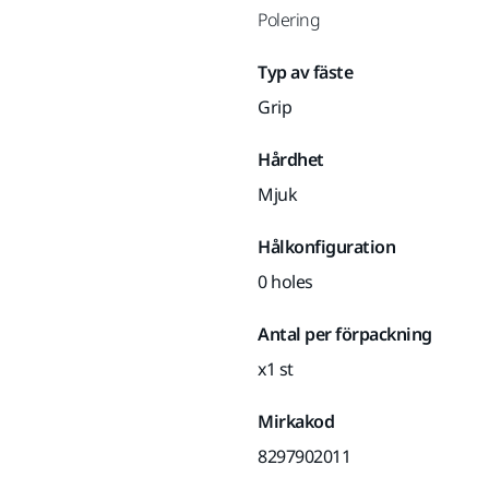
Polering
Typ av fäste
Grip
Hårdhet
Mjuk
Hålkonfiguration
0 holes
Antal per förpackning
x1 st
Mirkakod
8297902011