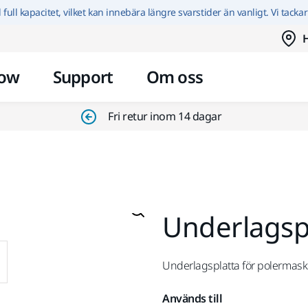
Hoppa till innehållet
id full kapacitet, vilket kan innebära längre svarstider än vanligt. Vi tacka
H
ow
Support
Om oss
Fri retur inom 14 dagar
Underlagsp
Underlagsplatta för polermas
Används till