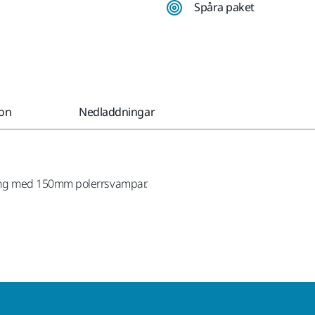
Spåra paket
ion
Nedladdningar
ing med 150mm polerrsvampar.