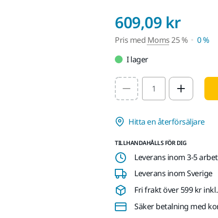
Pris
609,09 kr
Pris med
Moms
25 %
0 %
I lager
Select quantity value
Hitta en återförsäljare
TILLHANDAHÅLLS FÖR DIG
Leverans inom 3-5 arbe
Leverans inom Sverige
Fri frakt över 599 kr in
Säker betalning med ko