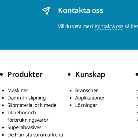
Kontakta oss
Vill du veta mer?
Kontakta oss
så bes
Produkter
Kunskap
Maskiner
Branscher
Dammfri slipning
Applikationer
Slipmaterial och medel
Lösningar
Tillbehör och
förbrukningsvaror
Superabrasives
De främsta varumärkena