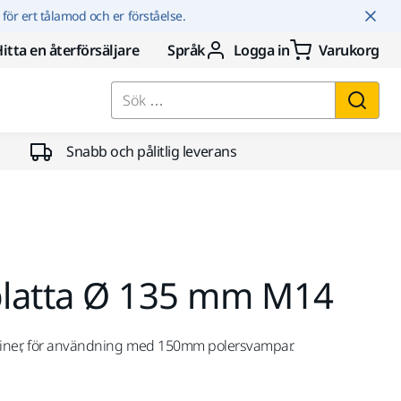
r för ert tålamod och er förståelse.
itta en återförsäljare
Språk
Logga in
Varukorg
Sök …
Snabb och pålitlig leverans
latta Ø 135 mm M14
kiner, för användning med 150mm polersvampar.