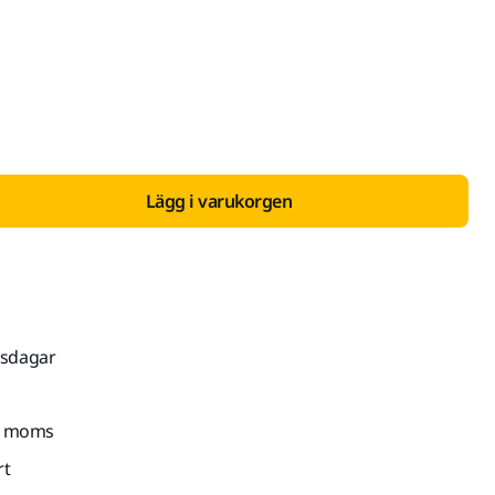
 med Moms 25 %
Lägg i varukorgen
tsdagar
kl. moms
rt