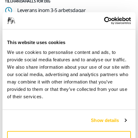
TILLHANDAHÅLLS FÖR DIG
Leverans inom 3-5 arbetsdagar
Leverans inom Sverige
Fri frakt över 599 kr inkl. moms
Säker betalning med kort
This website uses cookies
Spåra paket
We use cookies to personalise content and ads, to
provide social media features and to analyse our traffic.
We also share information about your use of our site with
our social media, advertising and analytics partners who
Produktinformation
may combine it with other information that you’ve
provided to them or that they’ve collected from your use
Teknisk specifikation
of their services.
En praktisk och skyddande väska med bärrem för Mirka
Show details
LEROS väggslipmaskin. Frigör dina händer till att bära andra
verktyg, såsom dammsugare. Väskan skyddar slipmaskinen
under transport och innehåller förvaring för slipmaterial och