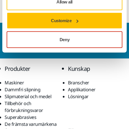
Allow all
underlagsplattor.
Customize
Kontakta oss
Deny
Vill du veta mer?
Kontakta oss
så besvarar vår
kundservice gärna dina frågor.
Produkter
Kunskap
Maskiner
Branscher
Dammfri slipning
Applikationer
Slipmaterial och medel
Lösningar
Tillbehör och
förbrukningsvaror
Superabrasives
De främsta varumärkena