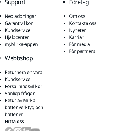
Support
Företag
Nedladdningar
Om oss
Garantivillkor
Kontakta oss
Kundservice
Nyheter
Hjälpcenter
Karriär
myMirka-appen
För media
För partners
Webbshop
Returnera en vara
Kundservice
Försäljningsvillkor
Vanliga frågor
Retur av Mirka
batteriverktyg och
batterier
Hitta oss