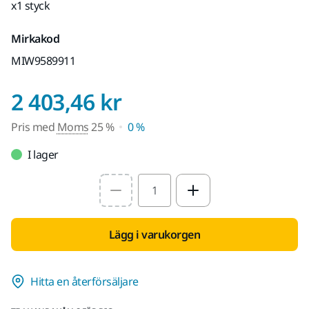
x1 styck
Mirkakod
MIW9589911
Pris med Moms 2
2 403,46 kr
Pris med
Moms
25 %
0 %
I lager
Select quantity value
Lägg i varukorgen
Hitta en återförsäljare