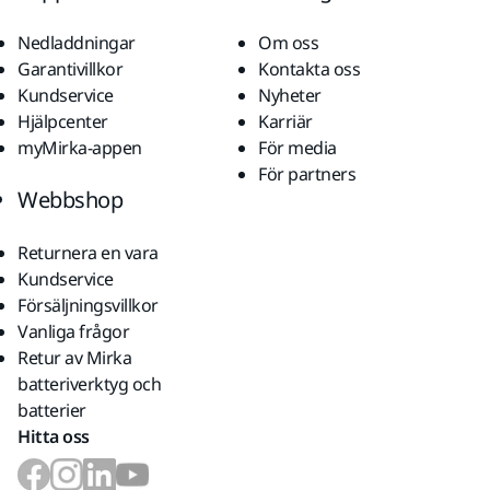
Nedladdningar
Om oss
Garantivillkor
Kontakta oss
Kundservice
Nyheter
Hjälpcenter
Karriär
myMirka-appen
För media
För partners
Webbshop
Returnera en vara
Kundservice
Försäljningsvillkor
Vanliga frågor
Retur av Mirka
batteriverktyg och
batterier
Hitta oss