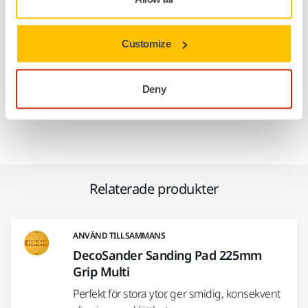
Hörnslipningsförmåga
: Nå svåra områden, vilket
säkerställer detaljerad och noggrann slipning.
Customize
Grip-fästsystem
: Säkrar slipmaterialet, förbättrar
kontrollen och säkerheten under drift.
Deny
Utbytbar
: Enkla byten minimerar stilleståndstiden.
Relaterade produkter
ANVÄND TILLSAMMANS
DecoSander Sanding Pad 225mm
Grip Multi
Perfekt för stora ytor, ger smidig, konsekvent