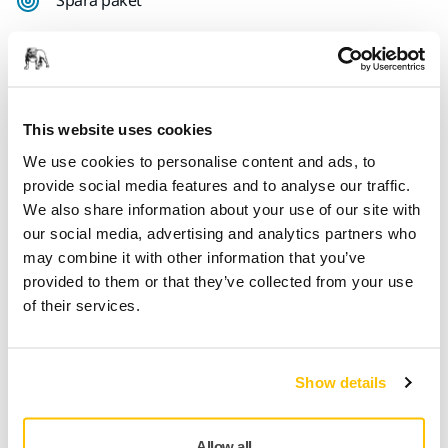
Produktinformation
This website uses cookies
Teknisk specifikation
We use cookies to personalise content and ads, to
provide social media features and to analyse our traffic.
Nedladdningar
We also share information about your use of our site with
our social media, advertising and analytics partners who
Mirka® DecoSander Underlagsplatta Pad 80 x 230 mm är en
may combine it with other information that you’ve
rektangulär platta designad för att förbättra precisionen
provided to them or that they’ve collected from your use
under detaljerade slipuppgifter. Idealisk för exakta uppgifter
of their services.
och trånga utrymmen, erbjuder utmärkt hantering. Perfekt
för användning med Mirka DecoSander vid slipning av hörn
och svåråtkomliga områden. Dess grip-system håller
Show details
slipmaterialet säkert på plats, vilket säkerställer stabil
prestanda och säkerhet under användning. Kompatibel
med Mirka-slipmaterial.
Allow all