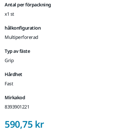
Antal per förpackning
x1 st
hålkonfiguration
Multiperforerad
Typ av fäste
Grip
Hårdhet
Fast
Mirkakod
8393901221
Pris med Moms 25 
590,75 kr