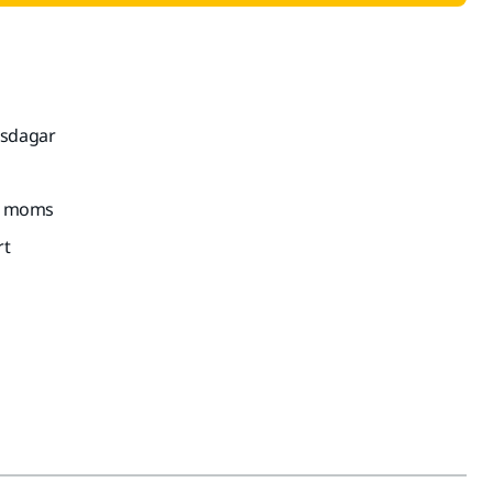
tsdagar
kl. moms
rt