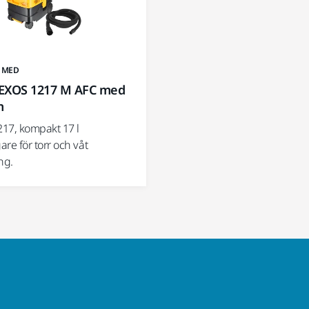
 MED
EXOS 1217 M AFC med
m
17, kompakt 17 l
e för torr och våt
ng.