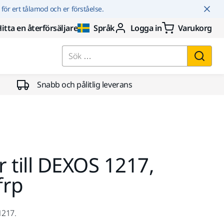
r för ert tålamod och er förståelse.
itta en återförsäljare
Språk
Logga in
Varukorg
Sök …
Snabb och pålitlig leverans
till DEXOS 1217,
frp
1217.