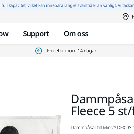
Hoppa till innehållet
id full kapacitet, vilket kan innebära längre svarstider än vanligt. Vi tacka
H
ow
Support
Om oss
Fri retur inom 14 dagar
Dammpåsar 
Fleece 5 st/
Dammpåsar till Mirka® DEXOS 