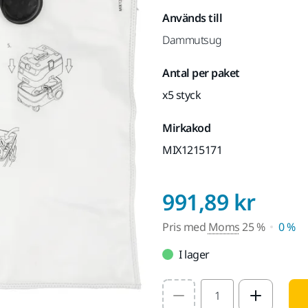
Används till
Dammutsug
Antal per paket
x5 styck
Mirkakod
MIX1215171
Pris
991,89 kr
Pris med
Moms
25 %
0 %
I lager
Select quantity value