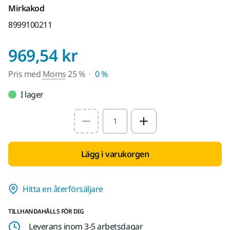
Mirkakod
8999100211
Pris med Moms 25 
969,54 kr
Pris med
Moms
25 %
0 %
I lager
Select quantity value
Lägg i varukorgen
Hitta en återförsäljare
TILLHANDAHÅLLS FÖR DIG
Leverans inom 3-5 arbetsdagar