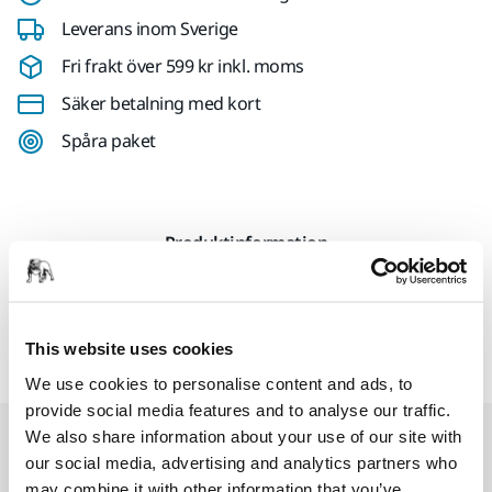
Leverans inom Sverige
Fri frakt över 599 kr inkl. moms
Säker betalning med kort
Spåra paket
Produktinformation
Dammsugarpåsar i fleece till Mirka Dammsugare i
1230/1242-serien. 5 st/frp.
This website uses cookies
We use cookies to personalise content and ads, to
provide social media features and to analyse our traffic.
We also share information about your use of our site with
Relaterade produkter
our social media, advertising and analytics partners who
may combine it with other information that you’ve