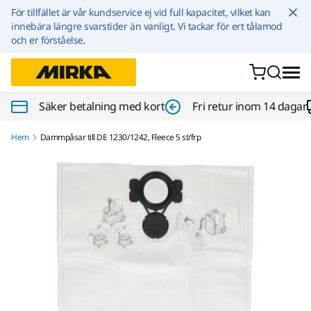
Hoppa till innehållet
För tillfället är vår kundservice ej vid full kapacitet, vilket kan
innebära längre svarstider än vanligt. Vi tackar för ert tålamod
och er förståelse.
Säker betalning med kort
Fri retur inom 14 dagar
Hem
Dammpåsar till DE 1230/1242, Fleece 5 st/frp