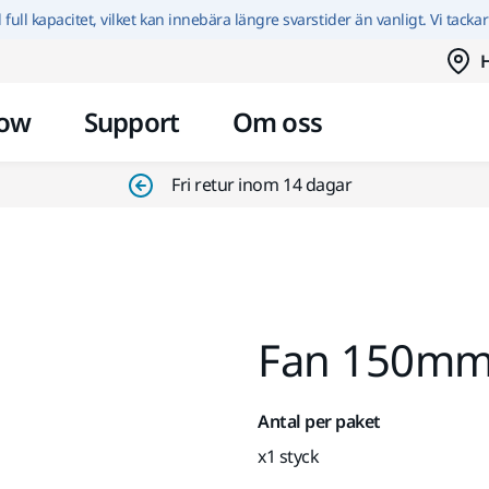
Hoppa till innehållet
id full kapacitet, vilket kan innebära längre svarstider än vanligt. Vi tacka
H
ow
Support
Om oss
Fri retur inom 14 dagar
Fan 150mm
Antal per paket
x1 styck