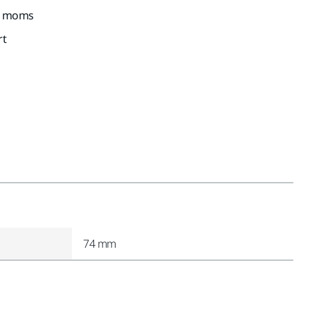
kl. moms
rt
74 mm