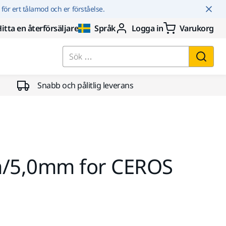
r för ert tålamod och er förståelse.
itta en återförsäljare
Språk
Logga in
Varukorg
Sök …
Snabb och pålitlig leverans
/5,0mm for CEROS