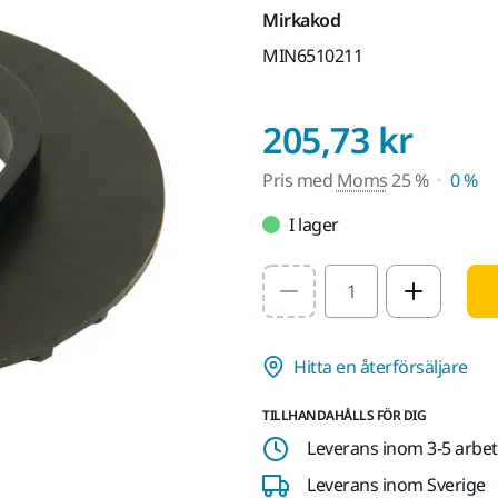
Mirkakod
MIN6510211
Pris
205,73 kr
Pris med
Moms
25 %
0 %
I lager
Select quantity value
Hitta en återförsäljare
TILLHANDAHÅLLS FÖR DIG
Leverans inom 3-5 arbe
Leverans inom Sverige