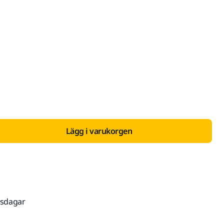
 med Moms 25 %
Lägg i varukorgen
tsdagar