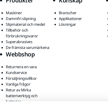
Produkter
Kunskap
Maskiner
Branscher
Dammfri slipning
Applikationer
Slipmaterial och medel
Lösningar
Tillbehör och
förbrukningsvaror
Superabrasives
De främsta varumärkena
Webbshop
Returnera en vara
Kundservice
Försäljningsvillkor
Vanliga frågor
Retur av Mirka
batteriverktyg och
batterier
Hitta oss