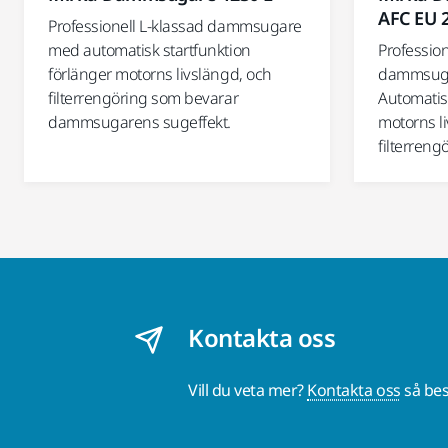
AFC EU 
Professionell L-klassad dammsugare
med automatisk startfunktion
Professio
förlänger motorns livslängd, och
dammsugar
filterrengöring som bevarar
Automatisk
dammsugarens sugeffekt.
motorns l
filterren
Kontakta oss
Vill du veta mer?
Kontakta oss
så bes