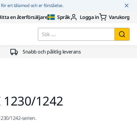
r för ert tålamod och er förståelse.
itta en återförsäljare
Språk
Logga in
Varukorg
Sök …
Snabb och pålitlig leverans
DE 1230/1242
1230/1242-serien.