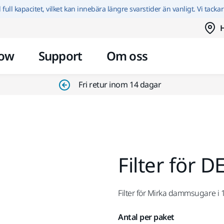
Hoppa till innehållet
id full kapacitet, vilket kan innebära längre svarstider än vanligt. Vi tacka
H
ow
Support
Om oss
Fri retur inom 14 dagar
Filter för 
Filter för Mirka dammsugare i 
Antal per paket