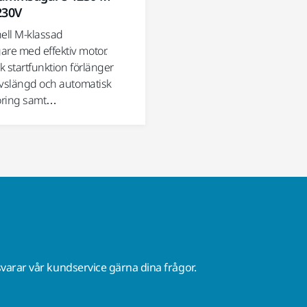
230V
nell M-klassad
e med effektiv motor.
 startfunktion förlänger
ivslängd och automatisk
göring samt…
varar vår kundservice gärna dina frågor.