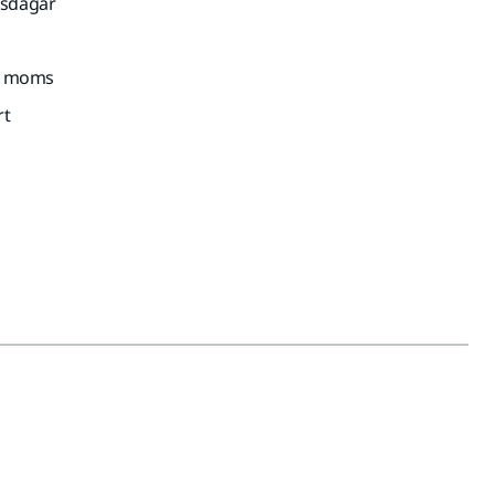
tsdagar
kl. moms
rt