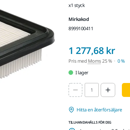
x1 styck
Mirkakod
8999100411
Pri
1 277,68 kr
Pris med
Moms
25 %
0 %
I lager
Select quantity value
Hitta en återförsäljare
TILLHANDAHÅLLS FÖR DIG