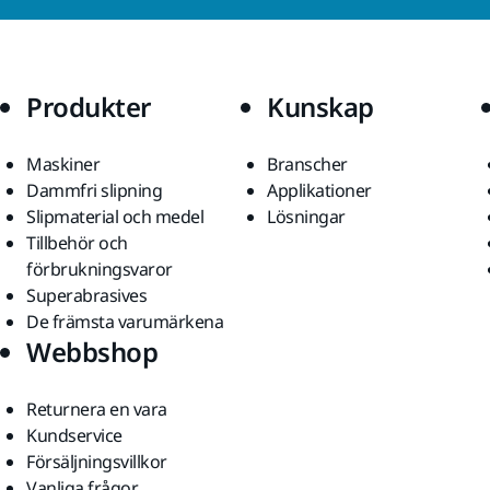
Produkter
Kunskap
Maskiner
Branscher
Dammfri slipning
Applikationer
Slipmaterial och medel
Lösningar
Tillbehör och
förbrukningsvaror
Superabrasives
De främsta varumärkena
Webbshop
Returnera en vara
Kundservice
Försäljningsvillkor
Vanliga frågor