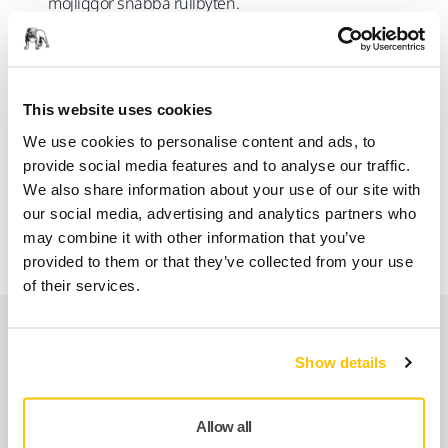
möjliggör snabba rullbyten.
Denna rullåda erbjuder en bekväm och hållbar lösning
genom att eliminera behovet av engångsdispenser. Den är
idealisk för yrkesverksamma som söker ett effektivt och
This website uses cookies
organiserat sätt att hantera sin förvaring och användning av
sliprullar.
We use cookies to personalise content and ads, to
provide social media features and to analyse our traffic.
We also share information about your use of our site with
our social media, advertising and analytics partners who
OBS.
Rullar till lådan säljs separat.
may combine it with other information that you’ve
provided to them or that they’ve collected from your use
of their services.
Relaterade produkter
Show details
ANVÄND TILLSAMMANS
Iridium SR 32mm PSA
Allow all