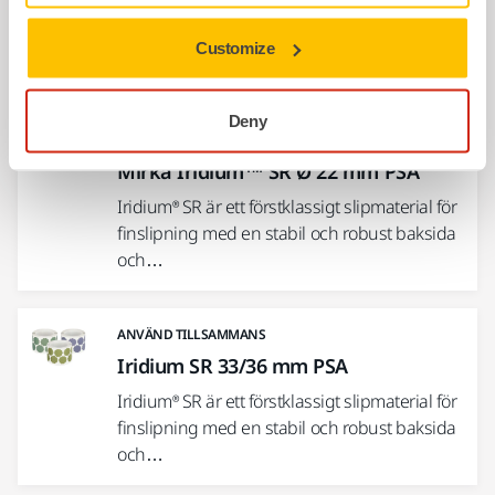
Iridium® SR är ett förstklassigt slipmaterial för
finslipning med en stabil och robust baksida
Customize
och…
Deny
ANVÄND TILLSAMMANS
Mirka Iridium™ SR Ø 22 mm PSA
Iridium® SR är ett förstklassigt slipmaterial för
finslipning med en stabil och robust baksida
och…
ANVÄND TILLSAMMANS
Iridium SR 33/36 mm PSA
Iridium® SR är ett förstklassigt slipmaterial för
finslipning med en stabil och robust baksida
och…