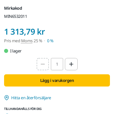
Mirkakod
MIN6532011
Pris med Moms 2
1 313,79 kr
Pris med
Moms
25 %
0 %
I lager
Select quantity value
Lägg i varukorgen
Hitta en återförsäljare
TILLHANDAHÅLLS FÖR DIG