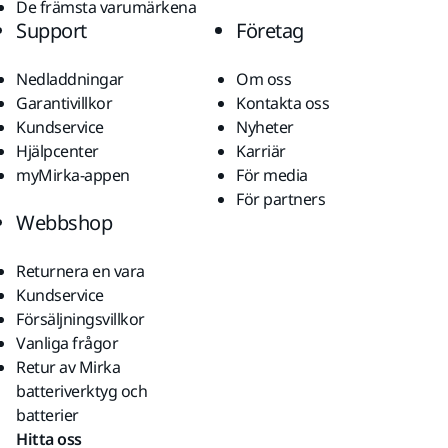
De främsta varumärkena
Support
Företag
Nedladdningar
Om oss
Garantivillkor
Kontakta oss
Kundservice
Nyheter
Hjälpcenter
Karriär
myMirka-appen
För media
För partners
Webbshop
Returnera en vara
Kundservice
Försäljningsvillkor
Vanliga frågor
Retur av Mirka
batteriverktyg och
batterier
Hitta oss