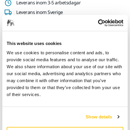
Leverans inom 3-5 arbetsdagar
Leverans inom Sverige
Fri frakt över 599 kr inkl. moms
Säker betalning med kort
Spåra paket
This website uses cookies
We use cookies to personalise content and ads, to
provide social media features and to analyse our traffic.
We also share information about your use of our site with
Produktinformation
our social media, advertising and analytics partners who
may combine it with other information that you’ve
Teknisk specifikation
provided to them or that they’ve collected from your use
of their services.
Mirka plastbox med måtten 400x300x158mm. Boxen är lätt
att ta med sig och packa till nästa arbetsplats. Du skyddar
verktyget och förlänger verktygets livslängd när du lagrar
Show details
det i den stänkskyddade boxen. Flera boxar kan enkelt
anslutas till varandra så att du kan bygga ditt eget system.