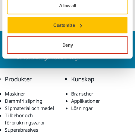
Lagringslösningen håller dig organiserad och håller alla
Allow all
verktyg och tillbehör på ett ställe.
Customize
Kontakta oss
Deny
Vill du veta mer?
Kontakta oss
så besvarar vår
kundservice gärna dina frågor.
Produkter
Kunskap
Maskiner
Branscher
Dammfri slipning
Applikationer
Slipmaterial och medel
Lösningar
Tillbehör och
förbrukningsvaror
Superabrasives