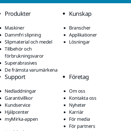
Produkter
Kunskap
Maskiner
Branscher
Dammfri slipning
Applikationer
Slipmaterial och medel
Lösningar
Tillbehör och
förbrukningsvaror
Superabrasives
De främsta varumärkena
Support
Företag
Nedladdningar
Om oss
Garantivillkor
Kontakta oss
Kundservice
Nyheter
Hjälpcenter
Karriär
myMirka-appen
För media
För partners