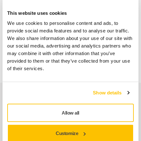
· Kraftfull, borstlös motor på 1 200 W
This website uses cookies
· Varnar för lågt luftflöde
We use cookies to personalise content and ads, to
provide social media features and to analyse our traffic.
· Praktisk inbyggd förvaring för 4 m slang
We also share information about your use of our site with
· Kompatibel med Mirka® Workstation och plastbox
our social media, advertising and analytics partners who
may combine it with other information that you’ve
· Bluetooth-anslutning till myMirka-appen
provided to them or that they’ve collected from your use
of their services.
Reservdelar
Show details
Allow all
Cooling Air Filter kit for DEXOS
MIX1212131
Customize