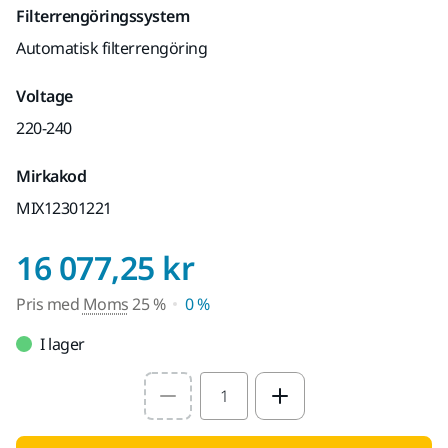
Filterrengöringssystem
Automatisk filterrengöring
Voltage
220-240
Mirkakod
MIX12301221
Pris med Moms 
16 077,25 kr
Pris med
Moms
25 %
0 %
I lager
Select quantity value