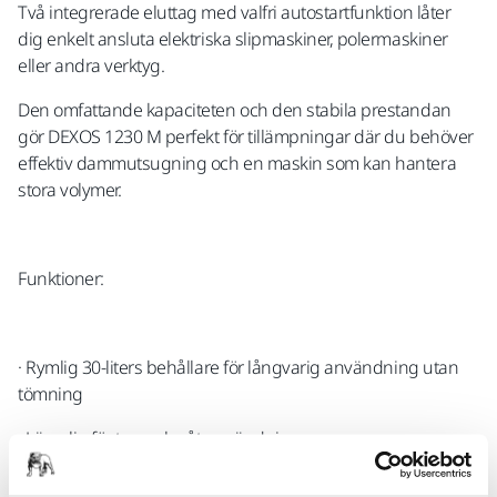
Två integrerade eluttag med valfri autostartfunktion låter
dig enkelt ansluta elektriska slipmaskiner, polermaskiner
eller andra verktyg.
Den omfattande kapaciteten och den stabila prestandan
gör DEXOS 1230 M perfekt för tillämpningar där du behöver
effektiv dammutsugning och en maskin som kan hantera
stora volymer.
Funktioner:
· Rymlig 30-liters behållare för långvarig användning utan
tömning
· Lämplig för torr och våt användning
· Dammklass M (håller kvar 99,9 % av dammet)