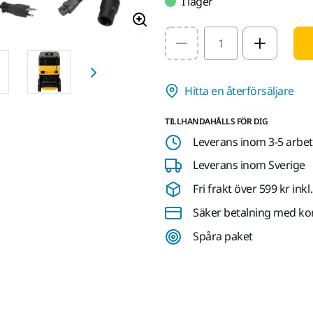
I lager
Select quantity value
Hitta en återförsäljare
TILLHANDAHÅLLS FÖR DIG
Leverans inom 3-5 arbe
Leverans inom Sverige
Fri frakt över 599 kr in
Säker betalning med ko
Spåra paket