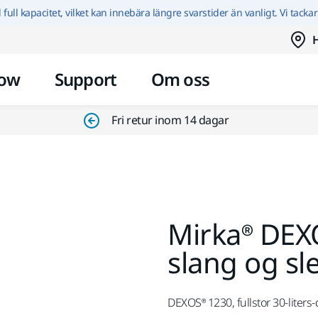
Hoppa till innehållet
id full kapacitet, vilket kan innebära längre svarstider än vanligt. Vi tacka
H
ow
Support
Om oss
Fri retur inom 14 dagar
Mirka® DEX
slang og s
DEXOS® 1230, fullstor 30-liter