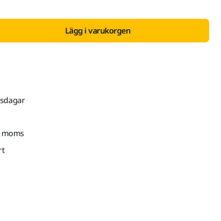
Lägg i varukorgen
tsdagar
kl. moms
rt