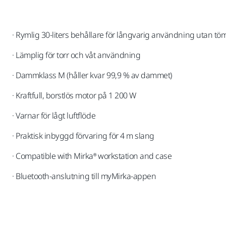
· Rymlig 30-liters behållare för långvarig användning utan t
· Lämplig för torr och våt användning
· Dammklass M (håller kvar 99,9 % av dammet)
· Kraftfull, borstlös motor på 1 200 W
· Varnar för lågt luftflöde
· Praktisk inbyggd förvaring för 4 m slang
· Compatible with Mirka® workstation and case
· Bluetooth-anslutning till myMirka-appen