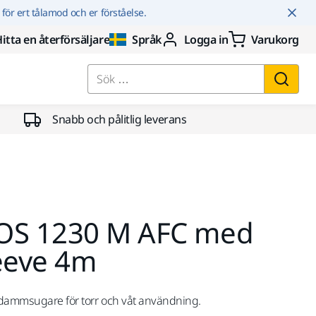
r för ert tålamod och er förståelse.
itta en återförsäljare
Språk
Logga in
Varukorg
Sök …
Snabb och pålitlig leverans
OS 1230 M AFC med
leeve 4m
s-dammsugare för torr och våt användning.