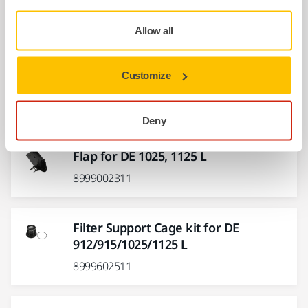
Reservdelar
Allow all
Torsion Spring 0,9x18x45 för DE
Customize
912/915/1025/1125L
8999602211
Deny
Flap for DE 1025, 1125 L
8999002311
Filter Support Cage kit for DE
912/915/1025/1125 L
8999602511