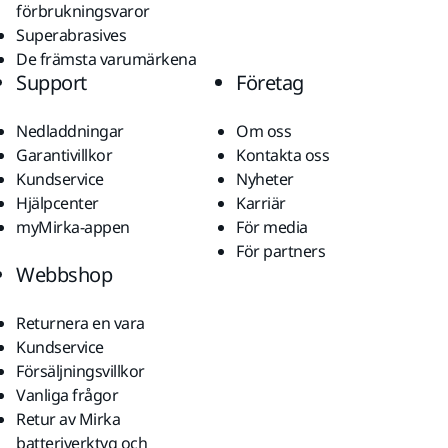
förbrukningsvaror
Superabrasives
De främsta varumärkena
Support
Företag
Nedladdningar
Om oss
Garantivillkor
Kontakta oss
Kundservice
Nyheter
Hjälpcenter
Karriär
myMirka-appen
För media
För partners
Webbshop
Returnera en vara
Kundservice
Försäljningsvillkor
Vanliga frågor
Retur av Mirka
batteriverktyg och