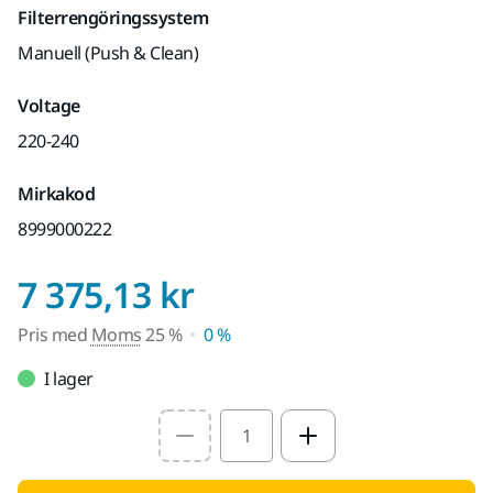
Filterrengöringssystem
Manuell (Push & Clean)
Voltage
220-240
Mirkakod
8999000222
Pris med Moms 2
7 375,13 kr
Pris med
Moms
25 %
0 %
I lager
Select quantity value