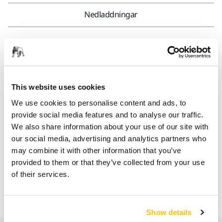
Nedladdningar
Dammsugaren är lämplig som portabelt dammutsug där
centralutsug saknas, vid tillfälliga arbetsplatser, målnings-
och snickeriarbeten. Dammsugaren är perfekt för
handslipklossar med utsug, Miro 955/955-S, Decosander
This website uses cookies
och CEROS. Slang för anslutning av slipkloss eller maskin
We use cookies to personalise content and ads, to
beställes separat. Två maskiner kan anslutas med hjälp av
provide social media features and to analyse our traffic.
Y-koppling. För autostart av tryckluftsdrivna maskiner krävs
We also share information about your use of our site with
pneumatisk startbox 8999701011, elektriska maskiner
our social media, advertising and analytics partners who
däremot startar dammsugaren automatiskt när den ansluts
may combine it with other information that you’ve
via uttaget på maskinen. Dammsugaren kan även
provided to them or that they’ve collected from your use
användas för våtsugning. En fleecepåse medföljer. Filtret
of their services.
rengöres enkelt med en knapp på dammsugaren, s k push
& clean system
Show details