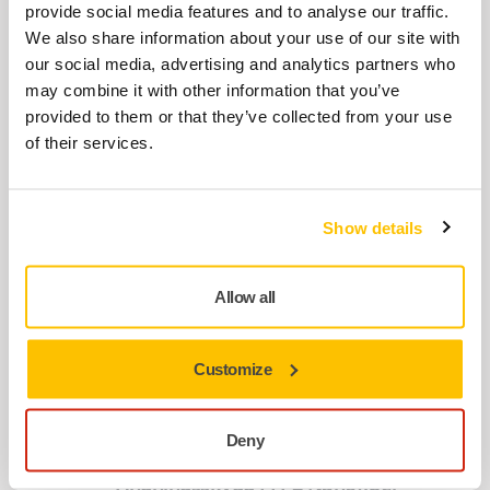
provide social media features and to analyse our traffic.
Metal spreaders for applying putty and filler.
We also share information about your use of our site with
Available in four widths: 50 mm, 80 mm,…
our social media, advertising and analytics partners who
may combine it with other information that you’ve
provided to them or that they’ve collected from your use
ANVÄND TILLSAMMANS
of their services.
Mirka Plastic Spreader Set
Plastic spreaders for applying putty and filler.
Available in three widths: 65 mm, 100 mm…
Show details
ANVÄND TILLSAMMANS
Allow all
Mirka® Overall Light Line
Mirka lättoverall är en återanvändbar overall
Customize
av hög kvalitet.
Deny
ANVÄND TILLSAMMANS
Andningsskydd FFP2 Nanofiber