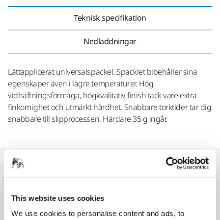
Teknisk specifikation
Nedladdningar
Lättapplicerat universalspackel. Spacklet bibehåller sina
egenskaper även i lägre temperaturer. Hög
vidhäftningsförmåga, högkvalitativ finish tack vare extra
finkornighet och utmärkt hårdhet. Snabbare torktider tar dig
snabbare till slipprocessen. Härdare 35 g ingår.
Relaterade produkter
This website uses cookies
ANVÄND TILLSAMMANS
Mirka Japanese Spreader Set
We use cookies to personalise content and ads, to