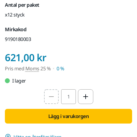
Antal per paket
x12 styck
Mirkakod
9190180003
Pris med Moms 25 
621,00 kr
Pris med
Moms
25 %
0 %
I lager
Select quantity value
Lägg i varukorgen
Hitta en återförsäljare