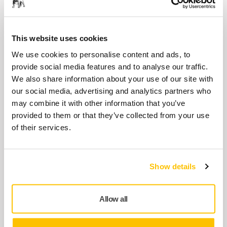
Relaterade produkter
This website uses cookies
ANVÄND TILLSAMMANS
We use cookies to personalise content and ads, to
Mirka Multi Putty 1,8kg
provide social media features and to analyse our traffic.
We also share information about your use of our site with
Lättapplicerat universalspackel som
our social media, advertising and analytics partners who
bibehåller sina egenskaper även i lägre
may combine it with other information that you’ve
temperaturer.
provided to them or that they’ve collected from your use
of their services.
ANVÄND TILLSAMMANS
Mirka Soft Light Putty 1,2kg
Show details
Multifunktionell och mångsidig produkt med
utmärkta fyllningsegenskaper och utmärkt
vidhäftning.
Allow all