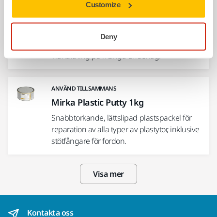
ANVÄND TILLSAMMANS
Customize
Mirka Fiber Putty 1,6kg
Lätt att blanda glasfiber och
Deny
polyesterspackel för reparation. Utmärkt
vidhäftning på många underlag.
ANVÄND TILLSAMMANS
Mirka Plastic Putty 1kg
Snabbtorkande, lättslipad plastspackel för
reparation av alla typer av plastytor, inklusive
stötfångare för fordon.
Visa mer
Kontakta oss