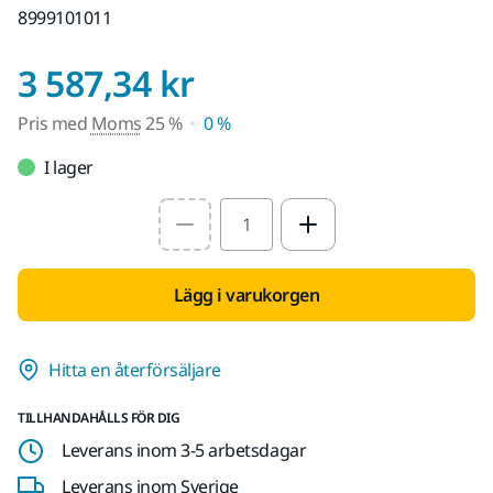
8999101011
Pris med Moms 2
3 587,34 kr
Pris med
Moms
25 %
0 %
I lager
Select quantity value
Lägg i varukorgen
Hitta en återförsäljare
TILLHANDAHÅLLS FÖR DIG
Leverans inom 3-5 arbetsdagar
Leverans inom Sverige