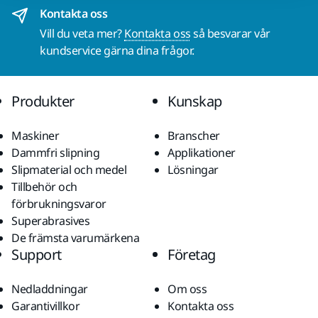
Kontakta oss
Vill du veta mer?
Kontakta oss
så besvarar vår
kundservice gärna dina frågor.
Produkter
Kunskap
Maskiner
Branscher
Dammfri slipning
Applikationer
Slipmaterial och medel
Lösningar
Tillbehör och
förbrukningsvaror
Superabrasives
De främsta varumärkena
Support
Företag
Nedladdningar
Om oss
Garantivillkor
Kontakta oss