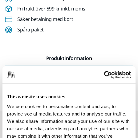
Fri frakt över 599 kr inkl. moms
Säker betalning med kort
Spåra paket
Produktinformation
Teknisk specifikation
Pneumatisk box till dammsugare i 1230/1242-serien
This website uses cookies
We use cookies to personalise content and ads, to
provide social media features and to analyse our traffic.
Relaterade produkter
We also share information about your use of our site with
our social media, advertising and analytics partners who
may combine it with other information that you’ve