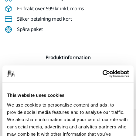
Fri frakt över 599 kr inkl. moms
Säker betalning med kort
Spåra paket
Produktinformation
Teknisk specifikation
Pneumatisk box till dammsugare i 1230/1242-serien
This website uses cookies
We use cookies to personalise content and ads, to
provide social media features and to analyse our traffic.
Relaterade produkter
We also share information about your use of our site with
our social media, advertising and analytics partners who
may combine it with other information that you’ve