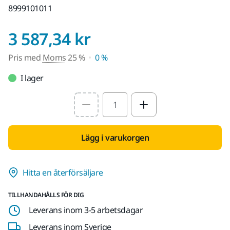
8999101011
Pris med Moms 2
3 587,34 kr
Pris med
Moms
25 %
0 %
I lager
Select quantity value
Lägg i varukorgen
Hitta en återförsäljare
TILLHANDAHÅLLS FÖR DIG
Leverans inom 3-5 arbetsdagar
Leverans inom Sverige