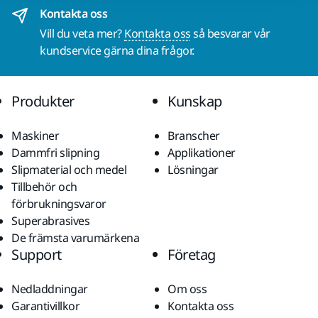
Kontakta oss
Vill du veta mer?
Kontakta oss
så besvarar vår
kundservice gärna dina frågor.
Produkter
Kunskap
Maskiner
Branscher
Dammfri slipning
Applikationer
Slipmaterial och medel
Lösningar
Tillbehör och
förbrukningsvaror
Superabrasives
De främsta varumärkena
Support
Företag
Nedladdningar
Om oss
Garantivillkor
Kontakta oss