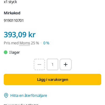
x1 styck
Mirkakod
9190110701
Pris med Moms 25 
393,09 kr
Pris med
Moms
25 %
0 %
I lager
Select quantity value
Lägg i varukorgen
Hitta en återförsäljare