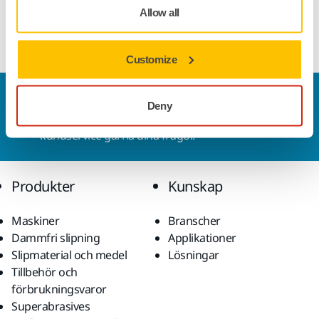
Station for DE 1230/1242. Is to be hooked on to the
Allow all
perforated panel.
Customize
Kontakta oss
Deny
Vill du veta mer?
Kontakta oss
så besvarar vår
kundservice gärna dina frågor.
Produkter
Kunskap
Maskiner
Branscher
Dammfri slipning
Applikationer
Slipmaterial och medel
Lösningar
Tillbehör och
förbrukningsvaror
Superabrasives