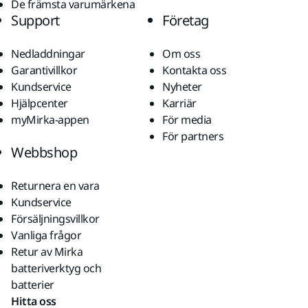
De främsta varumärkena
Support
Företag
Nedladdningar
Om oss
Garantivillkor
Kontakta oss
Kundservice
Nyheter
Hjälpcenter
Karriär
myMirka-appen
För media
För partners
Webbshop
Returnera en vara
Kundservice
Försäljningsvillkor
Vanliga frågor
Retur av Mirka
batteriverktyg och
batterier
Hitta oss