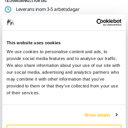
TILLHANDAHÅLLS FÖR DIG
Leverans inom 3-5 arbetsdagar
Leverans inom Sverige
Fri frakt över 599 kr inkl. moms
Säker betalning med kort
This website uses cookies
Spåra paket
We use cookies to personalise content and ads, to
provide social media features and to analyse our traffic.
We also share information about your use of our site with
our social media, advertising and analytics partners who
Produktinformation
may combine it with other information that you’ve
provided to them or that they’ve collected from your use
Teknisk specifikation
of their services.
Tool hook for Mirka® ROS Mirka® CEROS 77 mm Mirka® ROP2
77 mm, 125 mm Mirka® RP 300NV / AOS Mirka® CEROS
Show details
/DEROS 125 mm, 150 mm Mirka® ROS/PROS 125mm,
150mm & 200mm Polishing machines Suitable for the Work