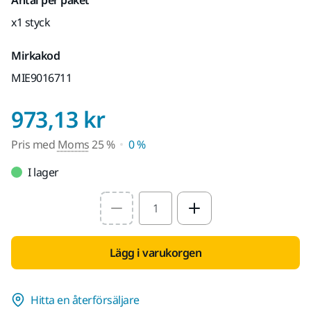
x1 styck
Mirkakod
MIE9016711
Pris med Moms 25 
973,13 kr
Pris med
Moms
25 %
0 %
I lager
Select quantity value
Lägg i varukorgen
Hitta en återförsäljare