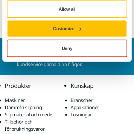
möjligt att öppna kontakten och koppla om. Observera att
Allow all
kabeldragning kräver viss elektrisk kunskap. Kontrollera
även lokala krav innan du utför dragningen.
Customize
Kontakta oss
Deny
Vill du veta mer?
Kontakta oss
så besvarar vår
kundservice gärna dina frågor.
Produkter
Kunskap
Maskiner
Branscher
Dammfri slipning
Applikationer
Slipmaterial och medel
Lösningar
Tillbehör och
förbrukningsvaror