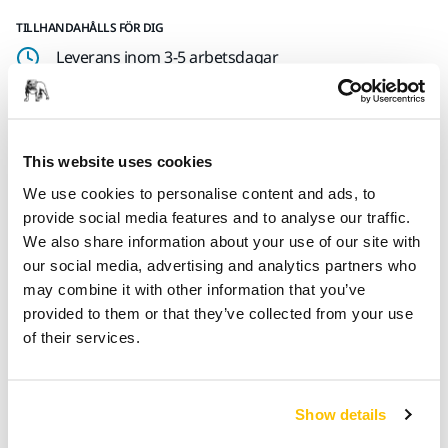
TILLHANDAHÅLLS FÖR DIG
Leverans inom 3-5 arbetsdagar
Leverans inom Sverige
Fri frakt över 599 kr inkl. moms
Säker betalning med kort
This website uses cookies
Spåra paket
We use cookies to personalise content and ads, to
provide social media features and to analyse our traffic.
We also share information about your use of our site with
our social media, advertising and analytics partners who
Produktinformation
may combine it with other information that you’ve
provided to them or that they’ve collected from your use
Teknisk specifikation
of their services.
Skruvbar nätkabel lämplig för Mirka® DEROS, Mirka® DEOS
Show details
och Mirka® LEROS. Denna kabel är återdragbar i den
meningen att om kontakten lossnar från kabeln är det