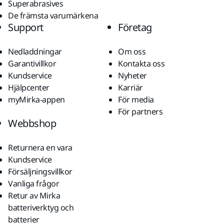
Superabrasives
De främsta varumärkena
Support
Företag
Nedladdningar
Om oss
Garantivillkor
Kontakta oss
Kundservice
Nyheter
Hjälpcenter
Karriär
myMirka-appen
För media
För partners
Webbshop
Returnera en vara
Kundservice
Försäljningsvillkor
Vanliga frågor
Retur av Mirka
batteriverktyg och
batterier