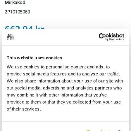
Mirkakod
2P10105060
Pris med Moms 25 
662,94 kr
Pris med
Moms
25 %
0 %
Hitta en återförsäljare
This website uses cookies
We use cookies to personalise content and ads, to
provide social media features and to analyse our traffic.
We also share information about your use of our site with
Produktinformation
our social media, advertising and analytics partners who
may combine it with other information that you’ve
Teknisk specifikation
provided to them or that they’ve collected from your use
of their services.
Nedladdningar
WPF Pro är ett högkvalitativt vattentätt slipmaterial med en