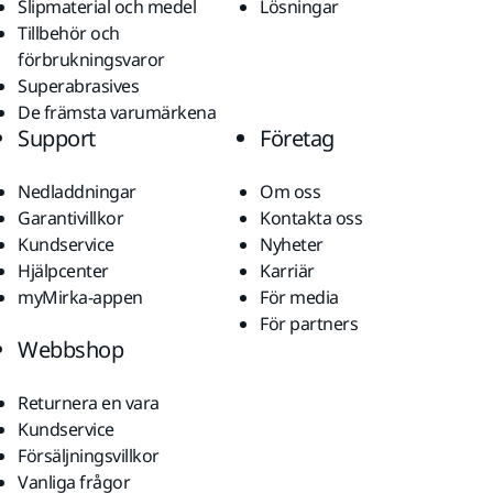
Slipmaterial och medel
Lösningar
Tillbehör och
förbrukningsvaror
Superabrasives
De främsta varumärkena
Support
Företag
Nedladdningar
Om oss
Garantivillkor
Kontakta oss
Kundservice
Nyheter
Hjälpcenter
Karriär
myMirka-appen
För media
För partners
Webbshop
Returnera en vara
Kundservice
Försäljningsvillkor
Vanliga frågor