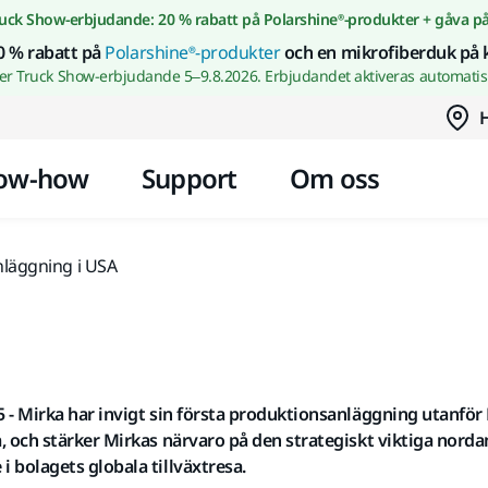
Gå till innehållet
uck Show-erbjudande: 20 % rabatt på Polarshine®-produkter + gåva p
0 % rabatt på
Polarshine®-produkter
och en mikrofiberduk på 
wer Truck Show-erbjudande 5–9.8.2026. Erbjudandet aktiveras automatisk
H
ow-how
Support
Om oss
läggning i USA
25 - Mirka har invigt sin första produktionsanläggning utanfö
ana, och stärker Mirkas närvaro på den strategiskt viktiga no
 i bolagets globala tillväxtresa.