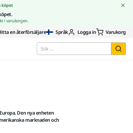
å köpet
köpet.
t i varukorgen.
itta en återförsäljare
Språk
Logga in
Varukorg
Sök …
r Europa. Den nya enheten
rdamerikanska marknaden och