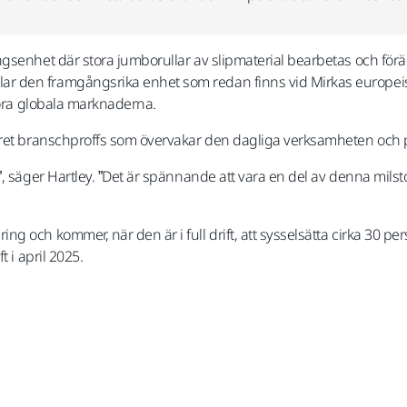
gsenhet där stora jumborullar av slipmaterial bearbetas och förä
 den framgångsrika enhet som redan finns vid Mirkas europeiska
stora globala marknaderna.
faret branschproffs som övervakar den dagliga verksamheten oc
 säger Hartley. ”Det är spännande att vara en del av denna milstolp
 och kommer, när den är i full drift, att sysselsätta cirka 30 pe
t i april 2025.