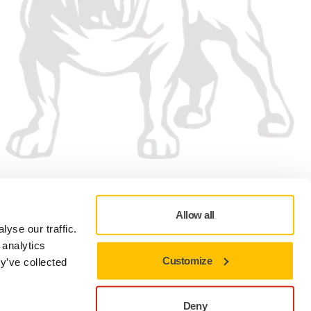
Vi accepterar
Allow all
yse our traffic.
 analytics
Customize
y’ve collected
Sekretesspolicy
Användningsvillkor
Cookie preferenser
Deny