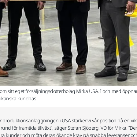
genom sitt eget försäljningsdotterbolag Mirka USA. I och med öp
erikanska kundbas.
 produktionsanläggningen i USA stärker vi vår position på en vi
und för framtida tillväxt”, säger Stefan Sjöberg, VD för Mirka. ”Den
ra kunder och möta deras ökande krav på snabba leveranser och f