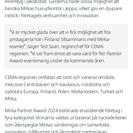
elverktyg i Jakobstad. Gästerna hade också möjlighet att
besöka Mirkas huvudkontor i Jeppo, vilket gav en djupare
inblick i företagets verksamhet och innovation.
”Vi är mycket glada över att vi fick möjlighet att fira
pristagarna här i Finland tillsammans med Mirka-
teamet”, säger Ted Saari, regionchef för CEMA-
regionen. ”Vi ser fram emot att vara värd för fler Partner
Award-evenemang under de kommande åren.
CEMA-regionen omfattar ett stort och varierat område,
inklusive Centralasien och Kaukasus, nordöstra och
sydöstra Europa, Finland, Polen, Mellanöstern, Turkiet och
Afrika.
Mirka Partner Award 2024 belönade enastående företag i
fyra kategorier. Vinnarna valdes ut baserat på nyckelkriterier
som återspeglar Mirkas värderingar om samarbete,
innovation, hållbarhet och långsiktigt partnerskap: