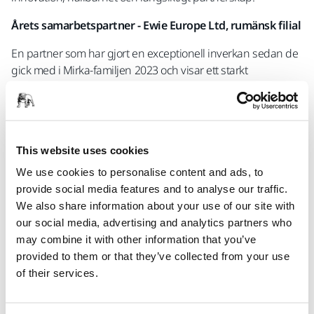
Årets samarbetspartner - Ewie Europe Ltd, rumänsk filial
En partner som har gjort en exceptionell inverkan sedan de
gick med i Mirka-familjen 2023 och visar ett starkt
engagemang för fortsatt tillväxt och utveckling.
Innovativ partner - Servind s.r.o., Tjeckien
En partner som har visat enastående kreativitet och
This website uses cookies
framgång i att marknadsföra Mirkas lösningar för industriell
We use cookies to personalise content and ads, to
automation.
provide social media features and to analyse our traffic.
Hållbar partner - Bulldog Abrasives, Sydafrika
We also share information about your use of our site with
our social media, advertising and analytics partners who
En partner som på ett effektivt sätt har utvecklat och
may combine it with other information that you’ve
implementerat hållbara affärsmetoder och lösningar.
provided to them or that they’ve collected from your use
of their services.
Årets partner - Ugarit Auto Paints Trading, Förenade
Arabemiraten