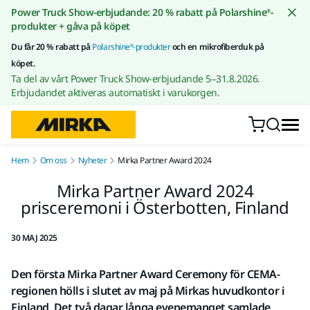
Gå till innehållet
Power Truck Show-erbjudande: 20 % rabatt på Polarshine®-
produkter + gåva på köpet
Du får 20 % rabatt på
Polarshine®-produkter
och en mikrofiberduk på
köpet.
Ta del av vårt Power Truck Show-erbjudande 5–31.8.2026.
Erbjudandet aktiveras automatiskt i varukorgen.
Hem
Om oss
Nyheter
Mirka Partner Award 2024
Mirka Partner Award 2024
prisceremoni i Österbotten, Finland
30 MAJ 2025
Den första Mirka Partner Award Ceremony för CEMA-
regionen hölls i slutet av maj på Mirkas huvudkontor i
Finland. Det två dagar långa evenemanget samlade