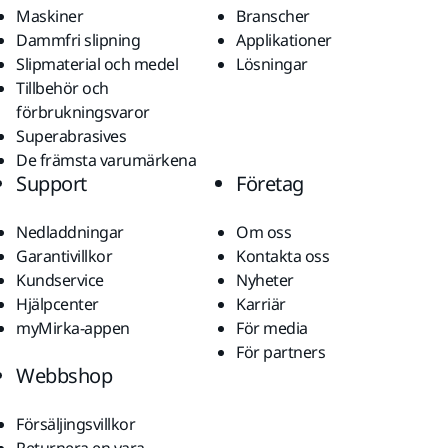
Maskiner
Branscher
Dammfri slipning
Applikationer
Slipmaterial och medel
Lösningar
Tillbehör och
förbrukningsvaror
Superabrasives
De främsta varumärkena
Support
Företag
Nedladdningar
Om oss
Garantivillkor
Kontakta oss
Kundservice
Nyheter
Hjälpcenter
Karriär
myMirka-appen
För media
För partners
Webbshop
Försäljingsvillkor